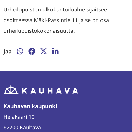
Urheilupuiston ulkokuntoilualue sijaitsee
osoitteessa Mäki-Passintie 11 ja se on osa
urheilupuistokokonaisuutta.
Jaa
Jaa
Jaa
Jaa
Jaa
WhatsAppissa
Facebookissa
Twitterissä
LinkedInissä
Kauhavan kaupunki
Helakaari 10
62200 Kauhava