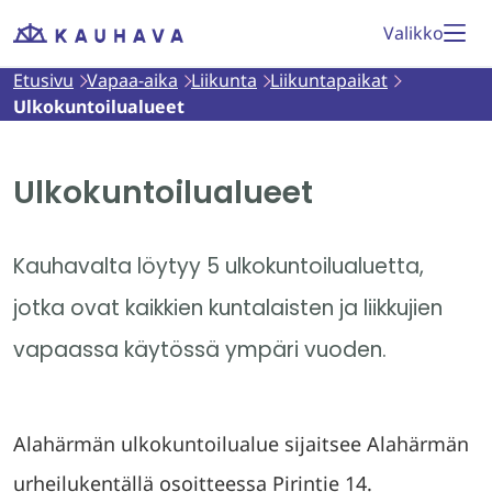
Siirry
Valikko
Etusivu
sisältöön
Etusivu
Vapaa-aika
Liikunta
Liikuntapaikat
Ulkokuntoilualueet
Ulkokuntoilualueet
Kauhavalta löytyy 5 ulkokuntoilualuetta,
jotka ovat kaikkien kuntalaisten ja liikkujien
vapaassa käytössä ympäri vuoden.
Alahärmän ulkokuntoilualue sijaitsee Alahärmän
urheilukentällä osoitteessa Pirintie 14.