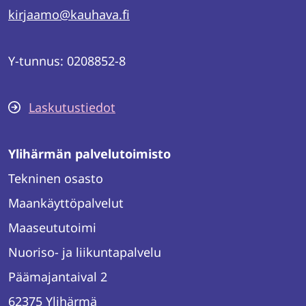
kirjaamo@kauhava.fi
Y-tunnus: 0208852-8
Laskutustiedot
Ylihärmän palvelutoimisto
Tekninen osasto
Maankäyttöpalvelut
Maaseututoimi
Nuoriso- ja liikuntapalvelu
Päämajantaival 2
62375 Ylihärmä