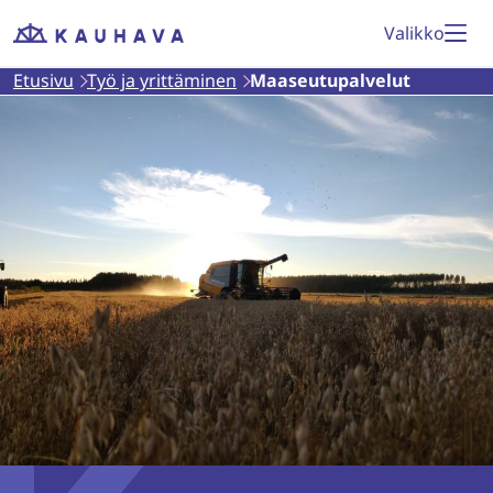
Siirry
Valikko
Etusivu
sisältöön
Etusivu
Työ ja yrittäminen
Maaseutupalvelut