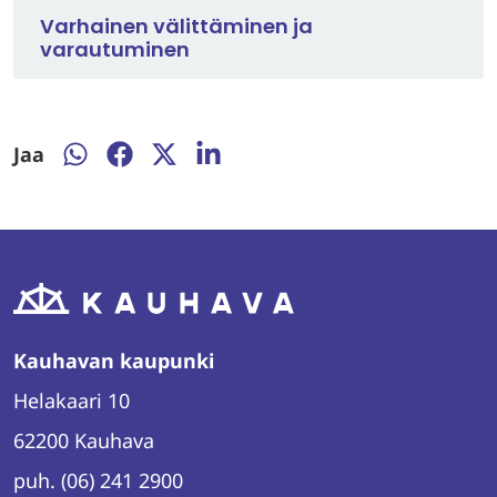
Varhainen välittäminen ja
varautuminen
Jaa
Jaa
Jaa
Jaa
Jaa
WhatsAppissa
Facebookissa
Twitterissä
LinkedInissä
Kauhavan kaupunki
Helakaari 10
62200 Kauhava
puh. (06) 241 2900