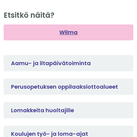
Etsitkö näitä?
Wilma
Aamu- ja iltapäivätoiminta
Perusopetuksen oppilaaksiottoalueet
Lomakkeita huoltajille
Koulujen työ- ja loma-ajat