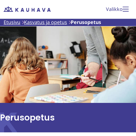
Siirry
Valikko
Etusivu
sisältöön
Etusivu
Kasvatus ja opetus
Perusopetus
Perusopetus