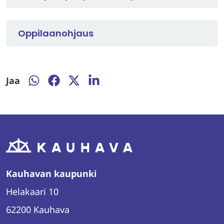
Oppilaanohjaus
Jaa
Jaa
Jaa
Jaa
Jaa
WhatsAppissa
Facebookissa
Twitterissä
LinkedInissä
Kauhavan kaupunki
Helakaari 10
62200 Kauhava