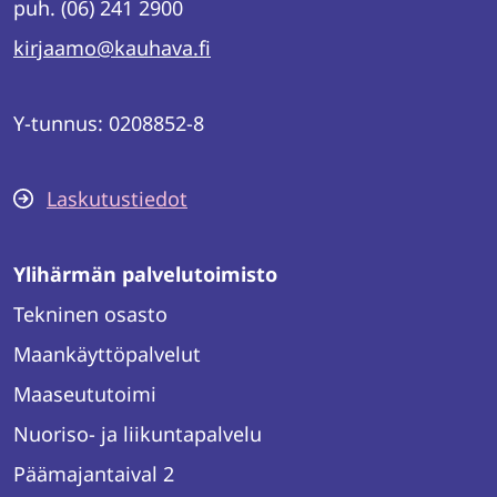
puh. (06) 241 2900
kirjaamo@kauhava.fi
Y-tunnus: 0208852-8
Laskutustiedot
Ylihärmän palvelutoimisto
Tekninen osasto
Maankäyttöpalvelut
Maaseututoimi
Nuoriso- ja liikuntapalvelu
Päämajantaival 2