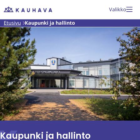
Siirry
Valikko
Etusivu
sisältöön
Etusivu
Kaupunki ja hallinto
Kaupunki ja hallinto