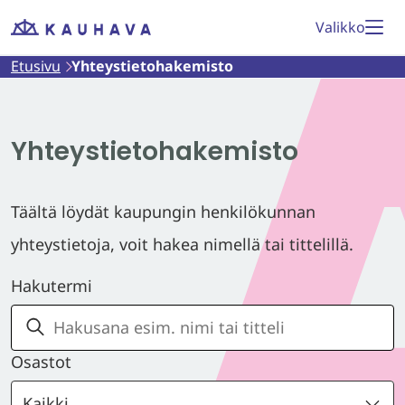
Siirry
Valikko
Etusivu
sisältöön
Etusivu
Yhteystietohakemisto
Yhteystietohakemisto
Täältä löydät kaupungin henkilökunnan
yhteystietoja, voit hakea nimellä tai tittelillä.
Hakutermi
Osastot