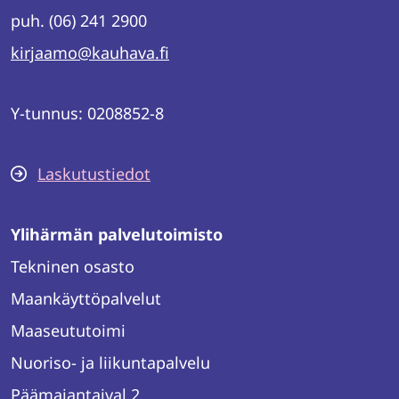
puh. (06) 241 2900
kirjaamo@kauhava.fi
Y-tunnus: 0208852-8
Laskutustiedot
Ylihärmän palvelutoimisto
Tekninen osasto
Maankäyttöpalvelut
Maaseututoimi
Nuoriso- ja liikuntapalvelu
Päämajantaival 2