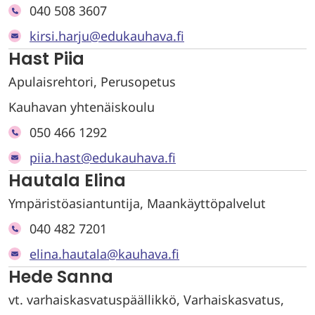
040 508 3607
kirsi.harju@edukauhava.fi
Hast Piia
Apulaisrehtori, Perusopetus
Kauhavan yhtenäiskoulu
050 466 1292
piia.hast@edukauhava.fi
Hautala Elina
Ympäristöasiantuntija, Maankäyttöpalvelut
040 482 7201
elina.hautala@kauhava.fi
Hede Sanna
vt. varhaiskasvatuspäällikkö, Varhaiskasvatus,