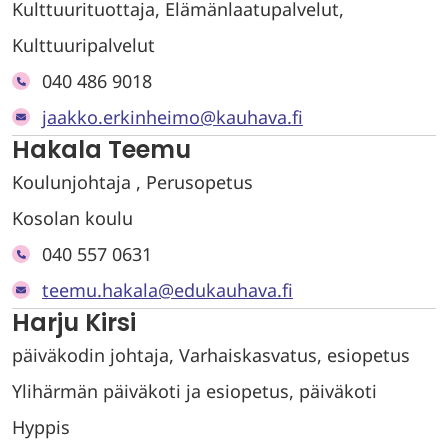
Kulttuurituottaja, Elämänlaatupalvelut,
Kulttuuripalvelut
040 486 9018
jaakko.erkinheimo@kauhava.fi
Hakala Teemu
Koulunjohtaja , Perusopetus
Kosolan koulu
040 557 0631
teemu.hakala@edukauhava.fi
Harju Kirsi
päiväkodin johtaja, Varhaiskasvatus, esiopetus
Ylihärmän päiväkoti ja esiopetus, päiväkoti
Hyppis