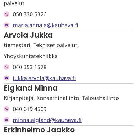
palvelut
050 330 5326
maria.annala@kauhava.fi
Arvola Jukka
tiemestari, Tekniset palvelut,
Yhdyskuntatekniikka
040 353 1578
jukka.arvola@kauhava.fi
Elgland Minna
Kirjanpitäjä, Konsernihallinto, Taloushallinto
040 619 4509
minna.elgland@kauhava.fi
Erkinheimo Jaakko