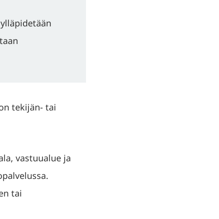
 ylläpidetään
staan
n tekijän- tai
la, vastuualue ja
kopalvelussa.
en tai