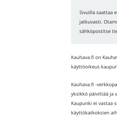
Sivuilla saattaa 
jatkuvasti. Ota
sähköpostitse ti
Kauhava.fi on Kauhav
käyttöoikeus kaupung
Kauhava.fi -verkkopa
yksikkö päivittää ja 
Kaupunki ei vastaa si
käyttökatkoksien ai