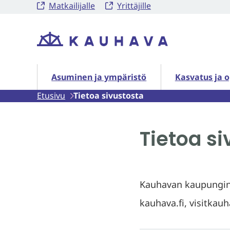
Matkailijalle
Yrittäjille
Siirry
sisältöön
Etusivu
Asuminen ja ympäristö alasivut
Kasvatus ja o
Asuminen ja ympäristö
Kasvatus ja 
Etusivu
Tietoa sivustosta
Tietoa si
Kauhavan kaupungin u
kauhava.fi, visitkauh