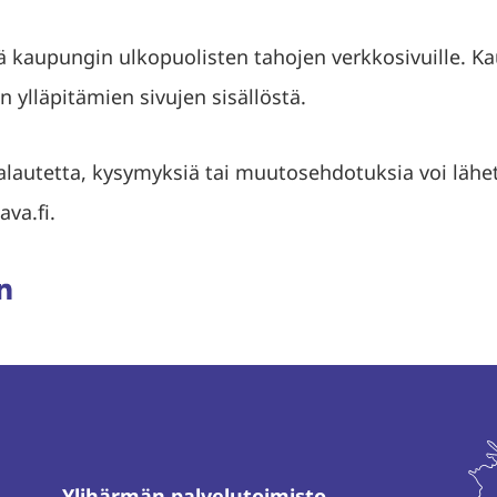
jä kaupungin ulkopuolisten tahojen verkkosivuille. K
 ylläpitämien sivujen sisällöstä.
alautetta, kysymyksiä tai muutosehdotuksia voi lähe
va.fi.
aa
ssa
rissä
inkedInissä
Ylihärmän palvelutoimisto