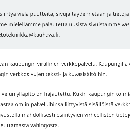
esiintyä vielä puutteita, sivuja täydennetään ja tietoja
mme mielellämme palautetta uusista sivuistamme va
etotekniikka@kauhava.fi.
an kaupungin virallinen verkkopalvelu. Kaupungilla o
in verkkosivujen teksti- ja kuvasisältöihin.
lvelun ylläpito on hajautettu. Kukin kaupungin toimia
vastaa omiin palveluihinsa liittyvistä sisällöistä verk
vustolla mahdollisesti esiintyvien virheellisten tietoj
heuttamasta vahingosta.