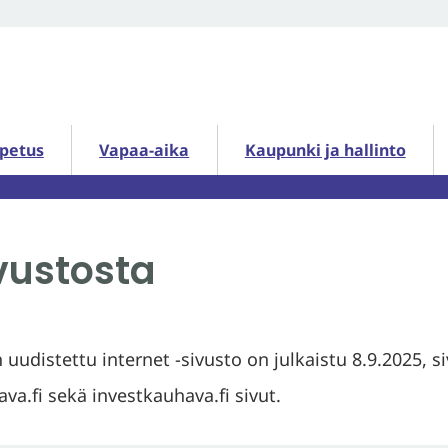
petus alasivut
Vapaa-aika alasivut
Kaupunki ja hallinto alasiv
opetus
Vapaa-aika
Kaupunki ja hallinto
vustosta
udistettu internet -sivusto on julkaistu 8.9.2025, 
ava.fi sekä investkauhava.fi sivut.