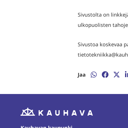
Sivustolta on linkke
ulkopuolisten tahojen
Sivustoa koskevaa p
tietotekniikka@kauha
Jaa
Jaa
Jaa
Jaa
J
WhatsAppissa
Facebooki
Twitte
L
Kauhavan kaupunki