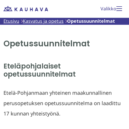
Siirry
Valikko
Etusivu
sisältöön
Etusivu
Kasvatus ja opetus
Opetussuunnitelmat
Opetussuunnitelmat
Eteläpohjalaiset
opetussuunnitelmat
Etelä-Pohjanmaan yhteinen maakunnallinen
perusopetuksen opetussuunnitelma on laadittu
17 kunnan yhteistyönä.