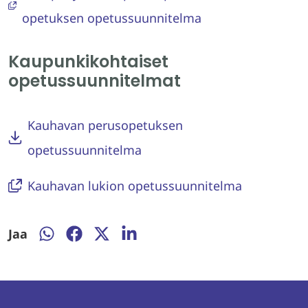
opetuksen opetussuunnitelma
Kaupunkikohtaiset
opetussuunnitelmat
Kauhavan perusopetuksen
opetussuunnitelma
Kauhavan lukion opetussuunnitelma
Jaa
Jaa
Jaa
Jaa
Jaa
WhatsAppissa
Facebookissa
Twitterissä
LinkedInissä