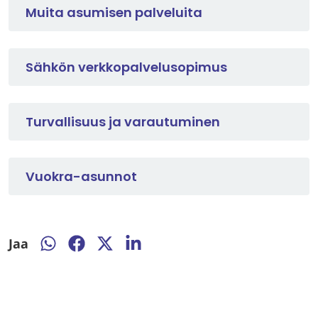
Muita asumisen palveluita
Sähkön verkkopalvelusopimus
Turvallisuus ja varautuminen
Vuokra-asunnot
Jaa
Jaa
Jaa
Jaa
Jaa
WhatsAppissa
Facebookissa
Twitterissä
LinkedInissä