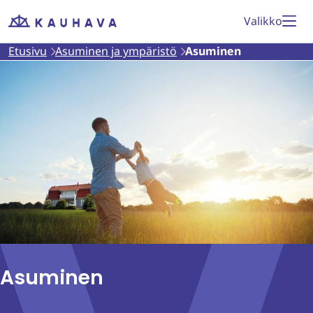
Siirry
Valikko
Etusivu
sisältöön
Etusivu
Asuminen ja ympäristö
Asuminen
Asuminen