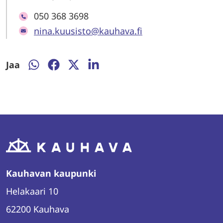
050 368 3698
nina.kuusisto@kauhava.fi
Jaa
Jaa
Jaa
Jaa
Jaa
WhatsAppissa
Facebookissa
Twitterissä
LinkedInissä
Kauhavan kaupunki
Helakaari 10
62200 Kauhava