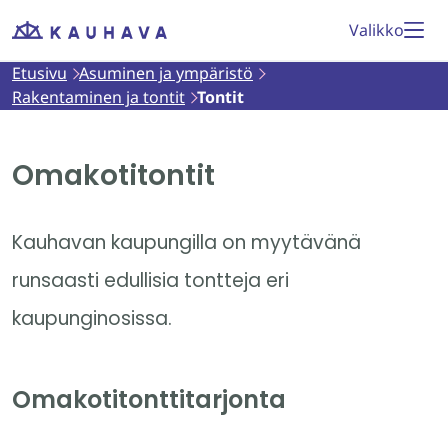
Siirry
Valikko
Etusivu
sisältöön
Etusivu
Asuminen ja ympäristö
Rakentaminen ja tontit
Tontit
Omakotitontit
Kauhavan kaupungilla on myytävänä
runsaasti edullisia tontteja eri
kaupunginosissa.
Omakotitonttitarjonta