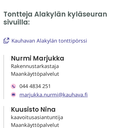
Tontteja Alakylän kyläseuran
sivuilla:
Kauhavan Alakylän tonttipörssi
Nurmi Marjukka
Rakennustarkastaja
Maankäyttöpalvelut
044 4834 251
marjukka.nurmi@kauhava.fi
Kuusisto Nina
kaavoitusasiantuntija
Maankäyttöpalvelut