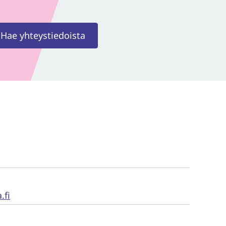
Hae yhteystiedoista
.fi