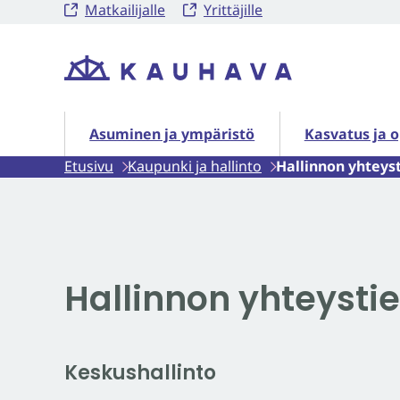
Matkailijalle
Yrittäjille
Siirry
sisältöön
Etusivu
Asuminen ja ympäristö alasivut
Kasvatus ja o
Asuminen ja ympäristö
Kasvatus ja 
Etusivu
Kaupunki ja hallinto
Hallinnon yhteys
Hallinnon yhteysti
Keskushallinto