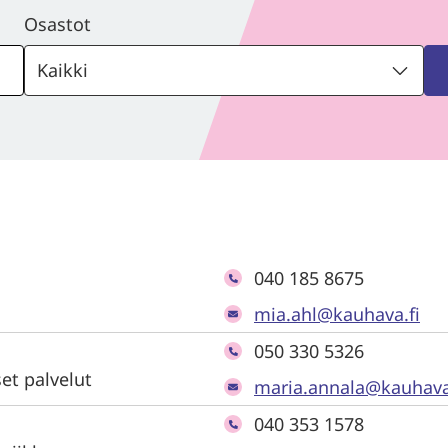
Osastot
040 185 8675
mia.ahl@kauhava.fi
050 330 5326
set palvelut
maria.annala@kauhava
040 353 1578