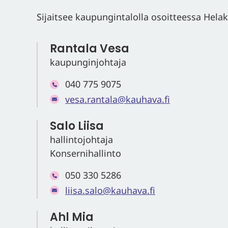
Sijaitsee kaupungintalolla osoitteessa Hela
Rantala Vesa
kaupunginjohtaja
040 775 9075
vesa.rantala@kauhava.fi
Salo Liisa
hallintojohtaja
Konsernihallinto
050 330 5286
liisa.salo@kauhava.fi
Ahl Mia