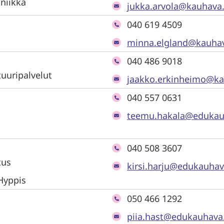
kniikka
jukka.arvola@kauhava.
040 619 4509
o
minna.elgland@kauhav
040 486 9018
tuuripalvelut
jaakko.erkinheimo@ka
040 557 0631
teemu.hakala@edukauh
040 508 3607
tus
kirsi.harju@edukauhava
 Hyppis
050 466 1292
piia.hast@edukauhava.