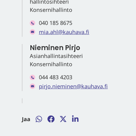
hallintosihteeri
Konsernihallinto
040 185 8675
mia.ahl@kauhava.fi
Nieminen Pirjo
Asianhallintasihteeri
Konsernihallinto
044 483 4203
pirjo.nieminen@kauhava.fi
Jaa
Jaa
Jaa
Jaa
Jaa
WhatsAppissa
Facebookissa
Twitterissä
LinkedInissä