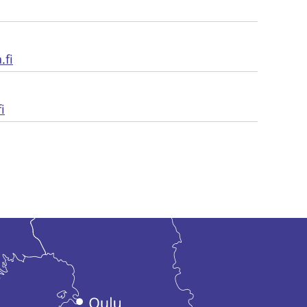
.fi
i