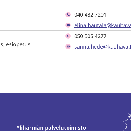
040 482 7201
elina.hautala@kauhava
050 505 4277
us, esiopetus
sanna.hede@kauhava.f
Ylihärmän palvelutoimisto