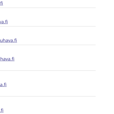
fi
a.fi
uhava.fi
ava.fi
.fi
fi