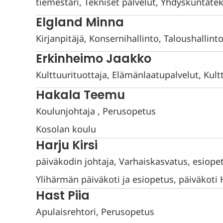
tiemestari, Tekniset palvelut, Yhdyskuntate
Elgland Minna
Kirjanpitäjä, Konsernihallinto, Taloushallint
Erkinheimo Jaakko
Kulttuurituottaja, Elämänlaatupalvelut, Kult
Hakala Teemu
Koulunjohtaja , Perusopetus
Kosolan koulu
Harju Kirsi
päiväkodin johtaja, Varhaiskasvatus, esiope
Ylihärmän päiväkoti ja esiopetus, päiväkoti
Hast Piia
Apulaisrehtori, Perusopetus