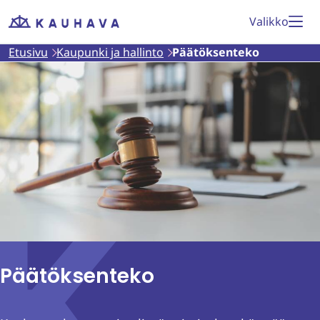
Siirry
Valikko
Etusivu
sisältöön
Etusivu
Kaupunki ja hallinto
Päätöksenteko
Päätöksenteko