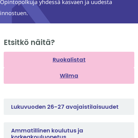
Opintopolkuja yhdessä kasvaen ja uudesta
innostuen.
Etsitkö näitä?
Ruokalistat
Wilma
Lukuvuoden 26-27 avajaistilaisuudet
Ammatillinen koulutus ja
korkeakouluopetus