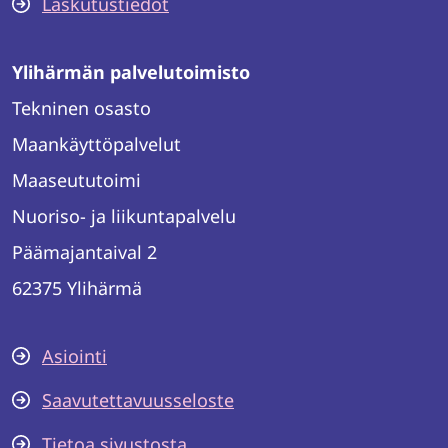
Laskutustiedot
Ylihärmän palvelutoimisto
Tekninen osasto
Maankäyttöpalvelut
Maaseututoimi
Nuoriso- ja liikuntapalvelu
Päämajantaival 2
62375 Ylihärmä
Asiointi
Saavutettavuusseloste
Tietoa sivustosta