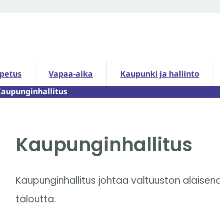
petus alasivut
Vapaa-aika alasivut
Kaupunki ja hallinto alasiv
opetus
Vapaa-aika
Kaupunki ja hallinto
aupunginhallitus
Kaupunginhallitus
Kaupunginhallitus johtaa valtuuston alaisena
taloutta.