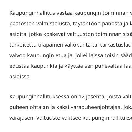
Kaupunginhallitus vastaa kaupungin toiminnan y
päätösten valmistelusta, täytäntöön panosta ja 
asioita, jotka koskevat valtuuston toiminnan sisäi
tarkoitettu tilapäinen valiokunta tai tarkastusla
valvoo kaupungin etua ja, jollei laissa toisin sää
edustaa kaupunkia ja käyttää sen puhevaltaa laa
asioissa.
Kaupunginhallituksessa on 12 jäsentä, joista val
puheenjohtajan ja kaksi varapuheenjohtajaa. Joka
varajäsen. Valtuusto valitsee kaupunginhallituks