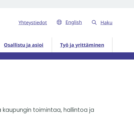
English
Yhteystiedot
Haku
ut
Osallistu ja asioi alasivut
Työ ja yrittäminen alasivut
Osallistu ja asioi
Työ ja yrittäminen
 kaupungin toimintaa, hallintoa ja