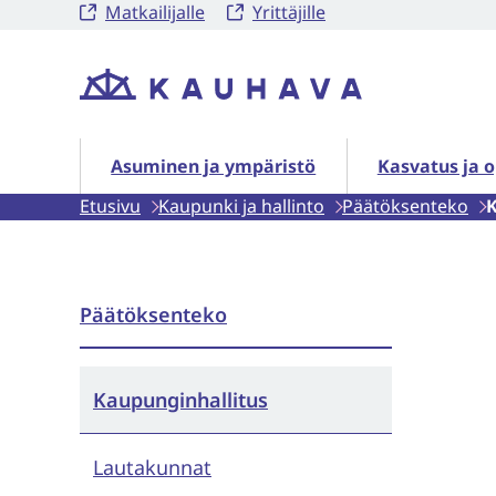
Matkailijalle
Yrittäjille
Siirry
sisältöön
Etusivu
Asuminen ja ympäristö alasivut
Kasvatus ja o
Asuminen ja ympäristö
Kasvatus ja 
Etusivu
Kaupunki ja hallinto
Päätöksenteko
K
Päätöksenteko
Kaupunginhallitus
Lautakunnat