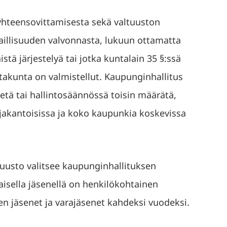
hteensovittamisesta sekä valtuuston
laillisuuden valvonnasta, lukuun ottamatta
stä järjestelyä tai jotka kuntalain 35 §:ssä
utakunta on valmistellut. Kaupunginhallitus
detä tai hallintosäännössä toisin määrätä,
jakantoisissa ja koko kaupunkia koskevissa
tuusto valitsee kaupunginhallituksen
isella jäsenellä on henkilökohtainen
en jäsenet ja varajäsenet kahdeksi vuodeksi.