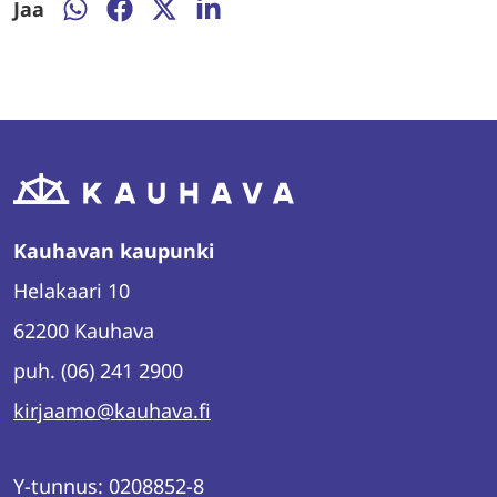
Jaa
Jaa
Jaa
Jaa
Jaa
WhatsAppissa
Facebookissa
Twitterissä
LinkedInissä
Kauhavan kaupunki
Helakaari 10
62200 Kauhava
puh. (06) 241 2900
kirjaamo@kauhava.fi
Y-tunnus: 0208852-8