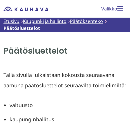
Siirry
Valikko
Etusivu
sisältöön
Etusivu
Kaupunki ja hallinto
Päätöksenteko
Päätösluettelot
Päätösluettelot
Tällä sivulla julkaistaan kokousta seuraavana
aamuna päätösluettelot seuraavilta toimielimiltä:
valtuusto
kaupunginhallitus