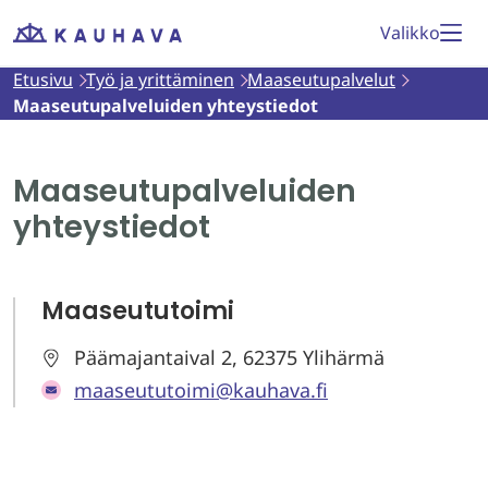
Siirry
Valikko
Etusivu
sisältöön
Etusivu
Työ ja yrittäminen
Maaseutupalvelut
Maaseutupalveluiden yhteystiedot
Maaseutupalveluiden
yhteystiedot
Maaseututoimi
Päämajantaival 2, 62375 Ylihärmä
maaseututoimi@kauhava.fi