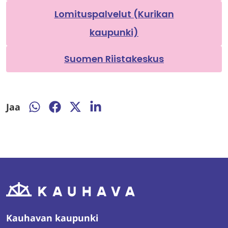
Lomituspalvelut (Kurikan
kaupunki)
Suomen Riistakeskus
Jaa
Jaa
Jaa
Jaa
Jaa
WhatsAppissa
Facebookissa
Twitterissä
LinkedInissä
Kauhavan kaupunki