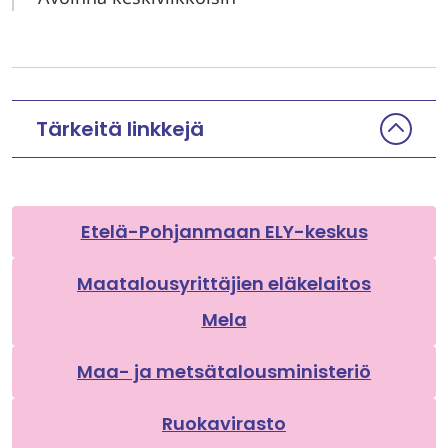
Tärkeitä linkkejä
Etelä-Pohjanmaan ELY-keskus
Maatalousyrittäjien eläkelaitos
Mela
Maa- ja metsätalousministeriö
Ruokavirasto