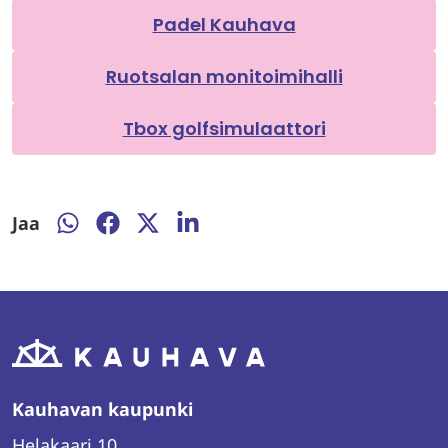
Padel Kauhava
Ruotsalan monitoimihalli
Tbox golfsimulaattori
Jaa
Jaa
Jaa
Jaa
Jaa
WhatsAppissa
Facebookissa
Twitterissä
LinkedInissä
Kauhavan kaupunki
Helakaari 10