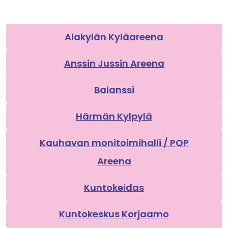
Alakylän Kyläareena
Anssin Jussin Areena
Balanssi
Härmän Kylpylä
Kauhavan monitoimihalli / POP
Areena
Kuntokeidas
Kuntokeskus Korjaamo