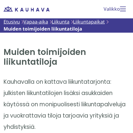
Siirry
Valikko
Etusivu
sisältöön
Etusivu
Vapaa-aika
Liikunta
Liikuntapaikat
Muiden toimijoiden liikuntatiloja
Muiden toimijoiden
liikuntatiloja
Kauhavalla on kattava liikuntatarjonta:
julkisten liikuntatilojen lisäksi asukkaiden
käytössä on monipuolisesti liikuntapalveluja
ja vuokrattavia tiloja tarjoavia yrityksiä ja
yhdistyksiä.