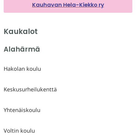
Kauhavan Hela-Kiekko ry
Kaukalot
Alahärmä
Hakolan koulu
Keskusurheilukenttä
Yhtenäiskoulu
Voltin koulu