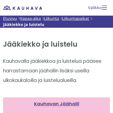
Siirry
Valikko
Etusivu
sisältöön
Etusivu
Vapaa-aika
Liikunta
Liikuntapaikat
Jääkiekko ja luistelu
Jääkiekko ja luistelu
Kauhavalla jääkiekkoa ja luistelua pääsee
harrastamaan jäähallin lisäksi useilla
ulkokaukaloilla ja luistelualueilla.
Kauhavan Jäähalli