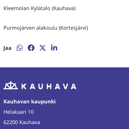
Kleemolan Kylätalo (Kauhava)
Purmojärven alakoulu (Kortesjärvi)
Jaa
Jaa
Jaa
Jaa
Jaa
WhatsAppissa
Facebookissa
Twitterissä
LinkedInissä
Kauhavan kaupunki
Helakaari 10
62200 Kauhava