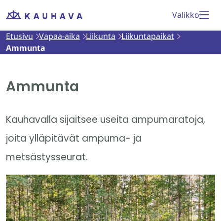
Siirry
Valikko
Etusivu
sisältöön
Etusivu
Vapaa-aika
Liikunta
Liikuntapaikat
Ammunta
Ammunta
Kauhavalla sijaitsee useita ampumaratoja,
joita ylläpitävät ampuma- ja
metsästysseurat.