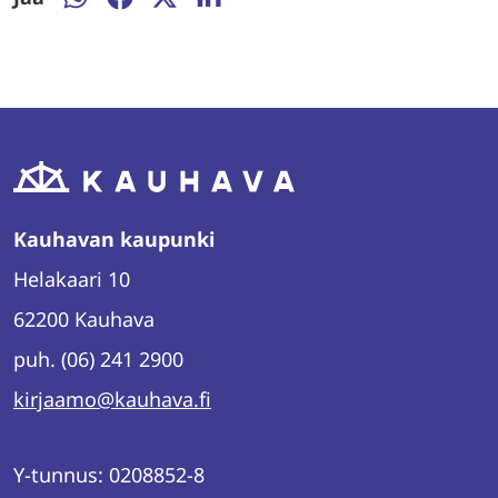
Jaa
Jaa
Jaa
Jaa
WhatsAppissa
Facebookissa
Twitterissä
LinkedInissä
Kauhavan kaupunki
Helakaari 10
62200 Kauhava
puh. (06) 241 2900
kirjaamo@kauhava.fi
Y-tunnus: 0208852-8