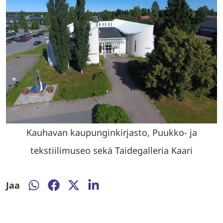
Kauhavan kaupunginkirjasto, Puukko- ja
tekstiilimuseo sekä Taidegalleria Kaari
Jaa
Jaa
Jaa
Jaa
Jaa
WhatsAppissa
Facebookissa
Twitterissä
LinkedInissä