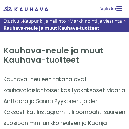
Siirry
Valikko
Etusivu
sisältöön
Etusivu
Kaupunki ja hallinto
Markkinointi ja viestintä
Kauhava-neule ja muut Kauhava-tuotteet
Kauhava-neule ja muut
Kauhava-tuotteet
Kauhava-neuleen takana ovat
kauhavalaislähtöiset käsityökaksoset Maaria
Anttoora ja Sanna Pyykönen, joiden
Kaksosflikat Instagram-tili pompahti suureen
suosioon mm. unikkoneuleen ja Käärijä-