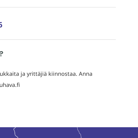
6
?
kkaita ja yrittäjiä kiinnostaa. Anna
uhava.fi