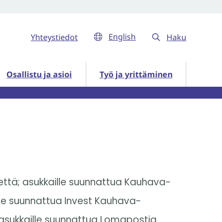
English
Yhteystiedot
Haku
ut
Osallistu ja asioi alasivut
Työ ja yrittäminen alasivut
Osallistu ja asioi
Työ ja yrittäminen
jettä; asukkaille suunnattua Kauhava-
jille suunnattua Invest Kauhava-
äasukkaille suunnattua Lomapostia.