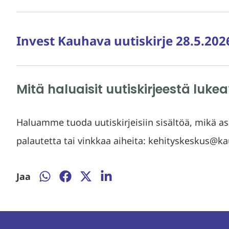
Invest Kauhava uutiskirje 28.5.202
Mitä haluaisit uutiskirjeestä lukea
Haluamme tuoda uutiskirjeisiin sisältöä, mikä asu
palautetta tai vinkkaa aiheita: kehityskeskus@ka
Jaa
Jaa
Jaa
Jaa
Jaa
WhatsAppissa
Facebookissa
Twitterissä
LinkedInissä