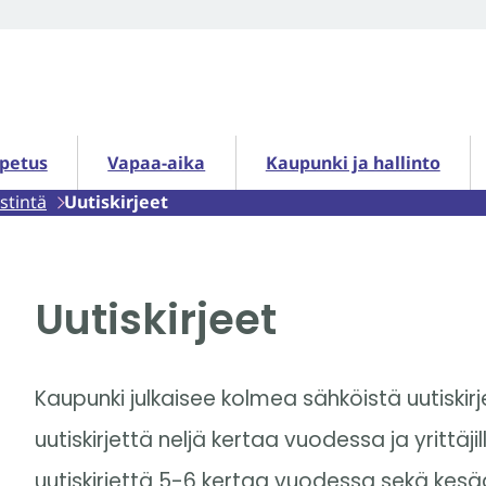
petus alasivut
Vapaa-aika alasivut
Kaupunki ja hallinto alasiv
opetus
Vapaa-aika
Kaupunki ja hallinto
stintä
Uutiskirjeet
Uutiskirjeet
Kaupunki julkaisee kolmea sähköistä uutiskir
uutiskirjettä neljä kertaa vuodessa ja yrittä
uutiskirjettä 5-6 kertaa vuodessa sekä kes