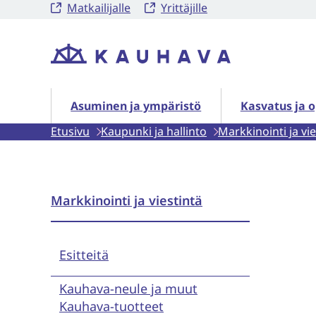
Matkailijalle
Yrittäjille
Siirry
sisältöön
Etusivu
Asuminen ja ympäristö alasivut
Kasvatus ja o
Asuminen ja ympäristö
Kasvatus ja 
Etusivu
Kaupunki ja hallinto
Markkinointi ja vie
Markkinointi ja viestintä
Esitteitä
Kauhava-neule ja muut
Kauhava-tuotteet