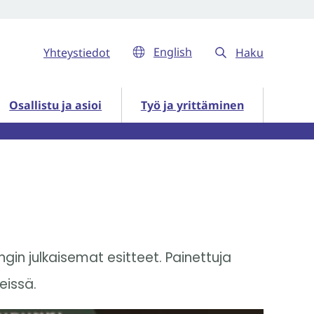
English
Yhteystiedot
Haku
ut
Osallistu ja asioi alasivut
Työ ja yrittäminen alasivut
Osallistu ja asioi
Työ ja yrittäminen
gin julkaisemat esitteet. Painettuja
eissä.