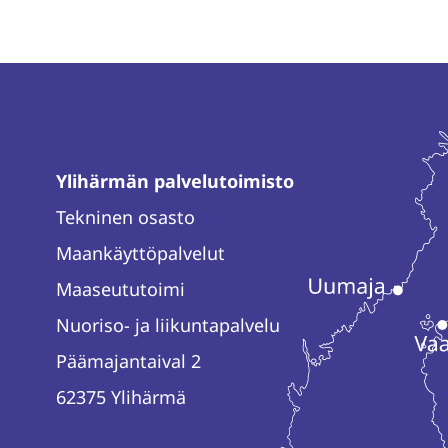
WhatsAppissa
Facebookissa
Twitterissä
LinkedInissä
Ylihärmän palvelutoimisto
Tekninen osasto
Maankäyttöpalvelut
Maaseututoimi
Nuoriso- ja liikuntapalvelu
Päämajantaival 2
62375 Ylihärmä