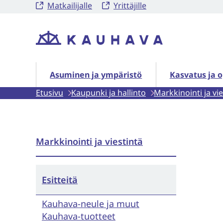
Matkailijalle
Yrittäjille
Siirry
sisältöön
Etusivu
Asuminen ja ympäristö alasivut
Kasvatus ja o
Asuminen ja ympäristö
Kasvatus ja 
Etusivu
Kaupunki ja hallinto
Markkinointi ja vie
Markkinointi ja viestintä
Esitteitä
Kauhava-neule ja muut
Kauhava-tuotteet