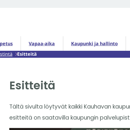
petus alasivut
Vapaa-aika alasivut
Kaupunki ja hallinto alasiv
opetus
Vapaa-aika
Kaupunki ja hallinto
stintä
Esitteitä
Esitteitä
Tältä sivulta löytyvät kaikki Kauhavan kaupun
esitteitä on saatavilla kaupungin palvelupist