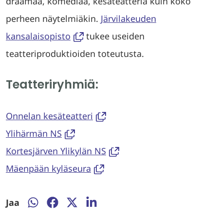
draamaa, komediaa, kesäteatteria kuin koko
perheen näytelmiäkin.
Järvilakeuden
kansalaisopisto
tukee useiden
teatteriproduktioiden toteutusta.
Teatteriryhmiä:
Onnelan kesäteatteri
Ylihärmän NS
Kortesjärven Ylikylän NS
Mäenpään kyläseura
Jaa
Jaa
Jaa
Jaa
Jaa