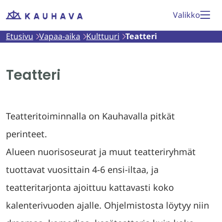
Siirry
Valikko
Etusivu
sisältöön
Etusivu
Vapaa-aika
Kulttuuri
Teatteri
Teatteri
Teatteritoiminnalla on Kauhavalla pitkät
perinteet.
Alueen nuorisoseurat ja muut teatteriryhmät
tuottavat vuosittain 4-6 ensi-iltaa, ja
teatteritarjonta ajoittuu kattavasti koko
kalenterivuoden ajalle. Ohjelmistosta löytyy niin