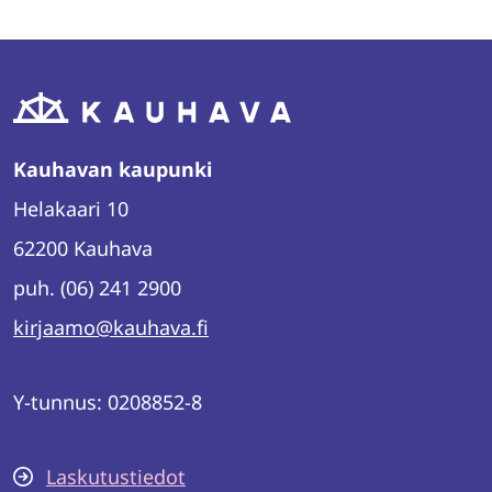
WhatsAppissa
Facebookissa
Twitterissä
LinkedInissä
Kauhavan kaupunki
Helakaari 10
62200 Kauhava
puh. (06) 241 2900
kirjaamo@kauhava.fi
Y-tunnus: 0208852-8
Laskutustiedot