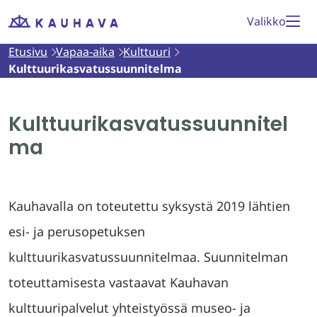
Siirry
Valikko
Etusivu
sisältöön
Etusivu
Vapaa-aika
Kulttuuri
Kulttuurikasvatussuunnitelma
Kulttuurikasvatussuunnitel
ma
Kauhavalla on toteutettu syksystä 2019 lähtien
esi- ja perusopetuksen
kulttuurikasvatussuunnitelmaa. Suunnitelman
toteuttamisesta vastaavat Kauhavan
kulttuuripalvelut yhteistyössä museo- ja