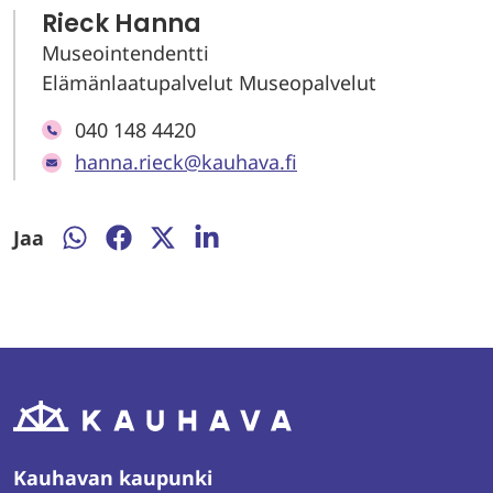
Rieck Hanna
Museointendentti
Elämänlaatupalvelut Museopalvelut
040 148 4420
hanna.rieck@kauhava.fi
Jaa
Jaa
Jaa
Jaa
Jaa
WhatsAppissa
Facebookissa
Twitterissä
LinkedInissä
Kauhavan kaupunki