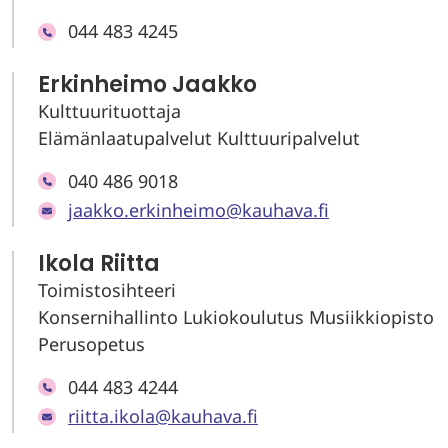
044 483 4245
Erkinheimo Jaakko
Kulttuurituottaja
Elämänlaatupalvelut Kulttuuripalvelut
040 486 9018
jaakko.erkinheimo@kauhava.fi
Ikola Riitta
Toimistosihteeri
Konsernihallinto Lukiokoulutus Musiikkiopisto
Perusopetus
044 483 4244
riitta.ikola@kauhava.fi