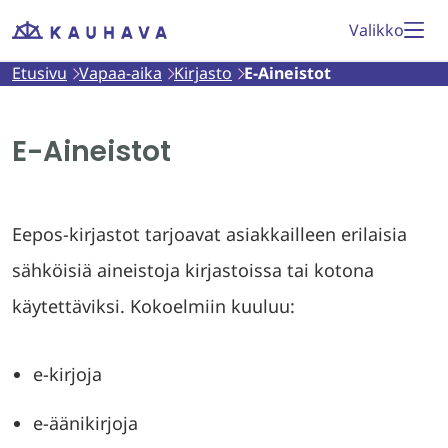
Siirry
Valikko
Etusivu
sisältöön
Etusivu
Vapaa-aika
Kirjasto
E-Aineistot
E-Aineistot
Eepos-kirjastot tarjoavat asiakkailleen erilaisia
sähköisiä aineistoja kirjastoissa tai kotona
käytettäviksi. Kokoelmiin kuuluu:
e-kirjoja
e-äänikirjoja