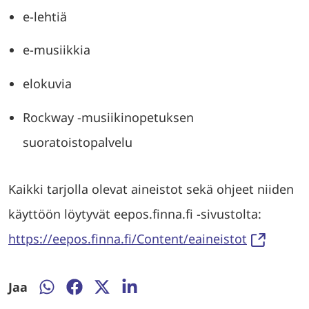
e-lehtiä
e-musiikkia
elokuvia
Rockway -musiikinopetuksen
suoratoistopalvelu
Kaikki tarjolla olevat aineistot sekä ohjeet niiden
käyttöön löytyvät eepos.finna.fi -sivustolta:
https://eepos.finna.fi/Content/eaineistot
Jaa
Jaa
Jaa
Jaa
Jaa