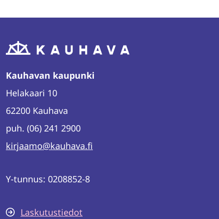
WhatsAppissa
Facebookissa
Twitterissä
LinkedInissä
Kauhavan kaupunki
Helakaari 10
62200 Kauhava
puh. (06) 241 2900
kirjaamo@kauhava.fi
Y-tunnus: 0208852-8
Laskutustiedot