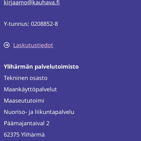
kirjaamo@kauhava.fi
Y-tunnus: 0208852-8
Laskutustiedot
Ylihärmän palvelutoimisto
Tekninen osasto
Maankäyttöpalvelut
Maaseututoimi
Nuoriso- ja liikuntapalvelu
Päämajantaival 2
62375 Ylihärmä