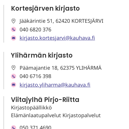
Kortesjärven kirjasto
Jääkärintie 51, 62420 KORTESJÄRVI
040 6820 376
kirjasto.kortesjarvi@kauhava.fi
Ylihärmän kirjasto
Päämajantie 18, 62375 YLIHÄRMÄ
040 6716 398
kirjasto.yliharma@kauhava.fi
Viitajylhä Pirjo-Riitta
Kirjastopäällikkö
Elämänlaatupalvelut Kirjastopalvelut
050 371 4690