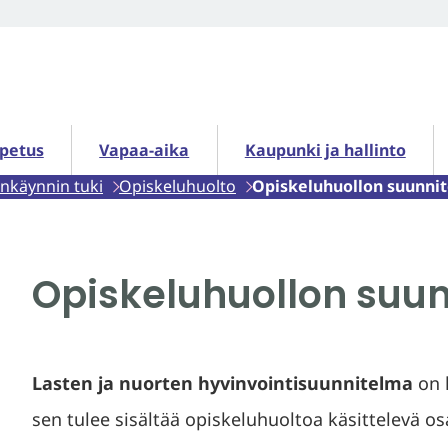
petus alasivut
Vapaa-aika alasivut
Kaupunki ja hallinto alasiv
opetus
Vapaa-aika
Kaupunki ja hallinto
nkäynnin tuki
Opiskeluhuolto
Opiskeluhuollon suunni
Opiskeluhuollon suu
Lasten ja nuorten hyvinvointisuunnitelma
on 
sen tulee sisältää opiskeluhuoltoa käsittelevä o