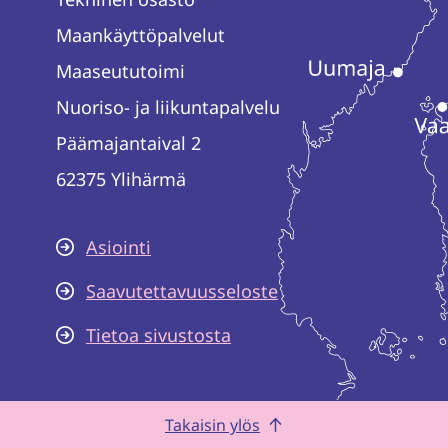
Maankäyttöpalvelut
Maaseututoimi
Nuoriso- ja liikuntapalvelu
Päämajantaival 2
62375 Ylihärmä
Asiointi
Saavutettavuusseloste
Tietoa sivustosta
Takaisin ylös