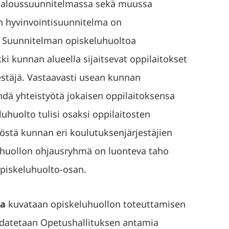
a taloussuunnitelmassa sekä muussa
n hyvinvointisuunnitelma on
 Suunnitelman opiskeluhuoltoa
i kunnan alueella sijaitsevat oppilaitokset
estäjä. Vastaavasti usean kunnan
dä yhteistyötä jokaisen oppilaitoksensa
luhuolto tulisi osaksi oppilaitosten
yöstä kunnan eri koulutuksenjärjestäjien
eluhuollon ohjausryhmä on luonteva taho
opiskeluhuolto-osan.
sa
kuvataan opiskeluhuollon toteuttamisen
oudatetaan Opetushallituksen antamia