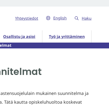
English
Yhteystiedot
Haku
ut
Osallistu ja asioi alasivut
Työ ja yrittäminen alasivut
Osallistu ja asioi
Työ ja yrittäminen
telmat
nnitelmat
lastensuojelulain mukainen suunnitelma ja
sa. Tätä kautta opiskeluhuoltoa koskevat