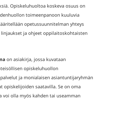
ksiä. Opiskeluhuoltoa koskeva osuus on
veydenhuollon toimeenpanoon kuuluvia
määritellään opetussuunnitelman yhteys
linjaukset ja ohjeet oppilaitoskohtaisten
lma
on asiakirja, jossa kuvataan
teisöllisen opiskeluhuollon
 palvelut ja monialaisen asiantuntijaryhmän
at opiskelijoiden saatavilla. Se on oma
lma voi olla myös kahden tai useamman