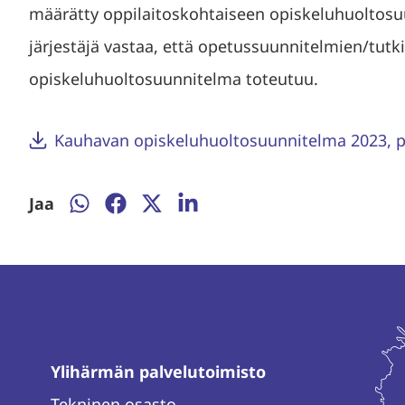
määrätty oppilaitoskohtaiseen opiskeluhuoltosuu
järjestäjä vastaa, että opetussuunnitelmien/tut
opiskeluhuoltosuunnitelma toteutuu.
Kauhavan opiskeluhuoltosuunnitelma 2023, pä
Jaa
Jaa
Jaa
Jaa
Jaa
WhatsAppissa
Facebookissa
Twitterissä
LinkedInissä
Ylihärmän palvelutoimisto
Tekninen osasto