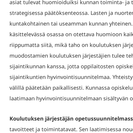
asiat tulevat huomioiduiksi kunnan toiminta- j
strategisessa päätöksenteossa. Lasten ja nuorte
kuntakohtainen tai useamman kunnan yhteinen.
käsittelevässä osassa on otettava huomioon kaikk
riippumatta siitä, mikä taho on koulutuksen järj
muodostamien koulutuksen järjestäjien tulee teh
sijaintikunnan kanssa, jotta oppilaitosten opiske
sijaintikuntien hyvinvointisuunnitelmaa. Yhteist
välillä päätetään paikallisesti. Kunnassa opisk
laatimaan hyvinvointisuunnitelmaan sisältyvän 
Koulutuksen järjestäjän opetussuunnitelmas
tavoitteet ja toimintatavat. Sen laatimisessa n