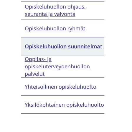
Opiskeluhuollon ohjaus,
seuranta ja valvonta
Opiskeluhuollon ryhmät
Opiskeluhuollon suunnitelmat
Oppilas- ja
opiskeluterveydenhuollon
palvelut
Yhteisöllinen opiskeluhuolto
Yksilökohtainen opiskeluhuolto