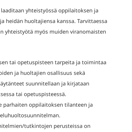
aaditaan yhteistyössä oppilaitoksen ja
ja heidän huoltajiensa kanssa. Tarvittaessa
än yhteistyötä myös muiden viranomaisten
en tai opetuspisteen tarpeita ja toimintaa
oiden ja huoltajien osallisuus sekä
käytänteet suunnitellaan ja kirjataan
sessa tai opetuspisteessä.
parhaiten oppilaitoksen tilanteen ja
skeluhuoltosuunnitelman.
itelmien/tutkintojen perusteissa on