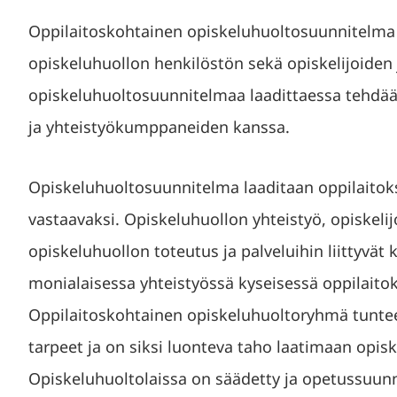
Oppilaitoskohtainen opiskeluhuoltosuunnitelma l
opiskeluhuollon henkilöstön sekä opiskelijoiden 
opiskeluhuoltosuunnitelmaa laadittaessa tehdä
ja yhteistyökumppaneiden kanssa.
Opiskeluhuoltosuunnitelma laaditaan oppilaitoks
vastaavaksi. Opiskeluhuollon yhteistyö, opiskelij
opiskeluhuollon toteutus ja palveluihin liittyvät 
monialaisessa yhteistyössä kyseisessä oppilaitok
Oppilaitoskohtainen opiskeluhuoltoryhmä tuntee 
tarpeet ja on siksi luonteva taho laatimaan opi
Opiskeluhuoltolaissa on säädetty ja opetussuunn