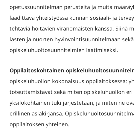
opetussuunnitelman perusteita ja muita määräy
laadittava yhteistyössä kunnan sosiaali- ja ter
tehtäviä hoitavien viranomaisten kanssa. Siinä 
lasten ja nuorten hyvinvointisuunnitelmaan sekä 
opiskeluhuoltosuunnitelmien laatimiseksi.
Oppilaitoskohtainen opiskeluhuoltosuunnite
opiskeluhuollon kokonaisuus oppilaitoksessa: yh
toteuttamistavat sekä miten opiskeluhuollon eri
yksilökohtainen tuki järjestetään, ja miten ne ov
erillinen asiakirjansa. Opiskeluhuoltosuunnite
oppilaitoksen yhteinen.