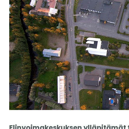
Elinvoimakeskuksen ylläpitämät t