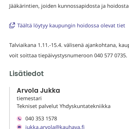
Jääkärintien, joiden kunnossapidosta ja hoidost
Täältä löytyy kaupungin hoidossa olevat tiet
Talviaikana 1.11.-15.4. välisenä ajankohtana, k
voit soittaa tiepäivystysnumeroon 040 577 0735.
Lisätiedot
Arvola Jukka
tiemestari
Tekniset palvelut Yhdyskuntatekniikka
040 353 1578
jukka.arvola@kauhava.fi