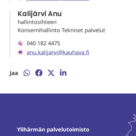
Kalijärvi Anu
hallintosihteeri
Konsernihallinto Tekniset palvelut
040 182 4475
anu.kalijarvi@kauhava.fi
Jaa
Jaa
Jaa
Jaa
Jaa
WhatsAppissa
Facebookissa
Twitterissä
LinkedInissä
Ylihärmän palvelutoimisto