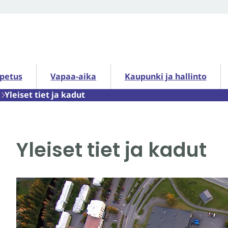
petus alasivut
Vapaa-aika alasivut
Kaupunki ja hallinto alasiv
opetus
Vapaa-aika
Kaupunki ja hallinto
Yleiset tiet ja kadut
Yleiset tiet ja kadut