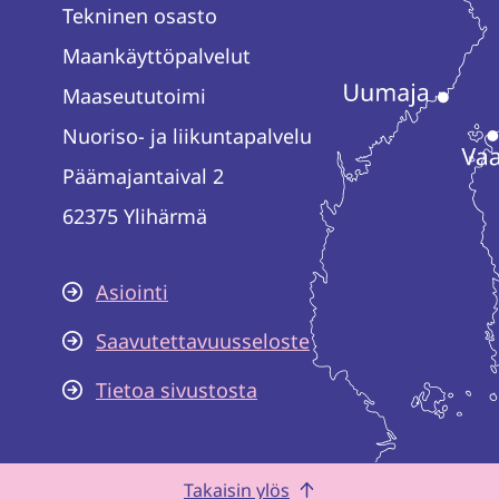
Tekninen osasto
Maankäyttöpalvelut
Maaseututoimi
Nuoriso- ja liikuntapalvelu
Päämajantaival 2
62375 Ylihärmä
Asiointi
Saavutettavuusseloste
Tietoa sivustosta
Takaisin ylös