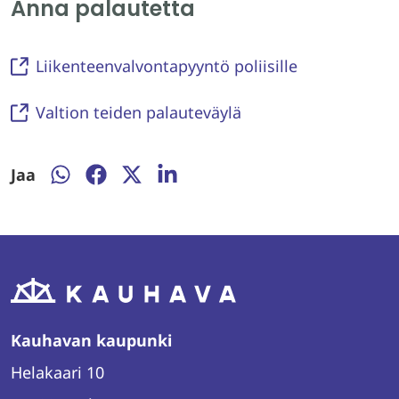
Anna palautetta
Liikenteenvalvontapyyntö poliisille
Valtion teiden palauteväylä
Jaa
Jaa
Jaa
Jaa
Jaa
WhatsAppissa
Facebookissa
Twitterissä
LinkedInissä
Kauhavan kaupunki
Helakaari 10