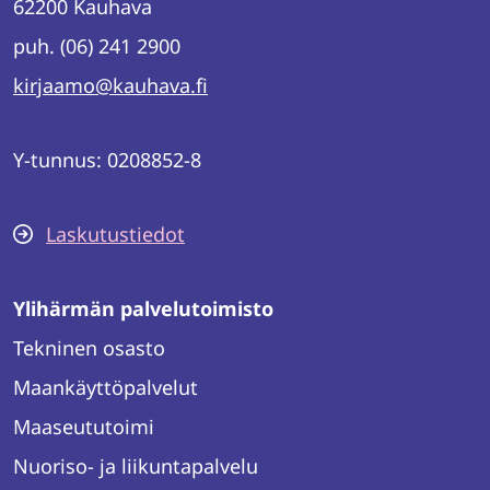
62200 Kauhava
puh. (06) 241 2900
kirjaamo@kauhava.fi
Y-tunnus: 0208852-8
Laskutustiedot
Ylihärmän palvelutoimisto
Tekninen osasto
Maankäyttöpalvelut
Maaseututoimi
Nuoriso- ja liikuntapalvelu