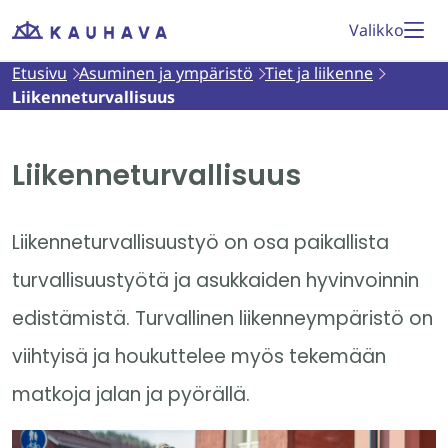
Siirry
Valikko
Etusivu
sisältöön
Etusivu
Asuminen ja ympäristö
Tiet ja liikenne
Liikenneturvallisuus
Liikenneturvallisuus
Liikenneturvallisuustyö on osa paikallista
turvallisuustyötä ja asukkaiden hyvinvoinnin
edistämistä. Turvallinen liikenneympäristö on
viihtyisä ja houkuttelee myös tekemään
matkoja jalan ja pyörällä.