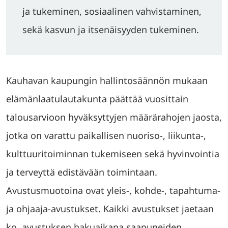
ja tukeminen, sosiaalinen vahvistaminen,
sekä kasvun ja itsenäisyyden tukeminen.
Kauhavan kaupungin hallintosäännön mukaan
elämänlaatulautakunta päättää vuosittain
talousarvioon hyväksyttyjen määrärahojen jaosta,
jotka on varattu paikallisen nuoriso-, liikunta-,
kulttuuritoiminnan tukemiseen sekä hyvinvointia
ja terveyttä edistävään toimintaan.
Avustusmuotoina ovat yleis-, kohde-, tapahtuma-
ja ohjaaja-avustukset. Kaikki avustukset jaetaan
ko. avustuksen hakuaikana saapuneiden