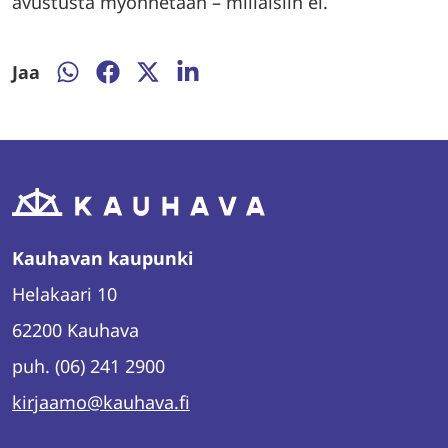
avustusta myönnetään – millaisiin ei.
Jaa
Jaa
Jaa
Jaa
Jaa
WhatsAppissa
Facebookissa
Twitterissä
LinkedInissä
Kauhavan kaupunki
Helakaari 10
62200 Kauhava
puh. (06) 241 2900
kirjaamo@kauhava.fi