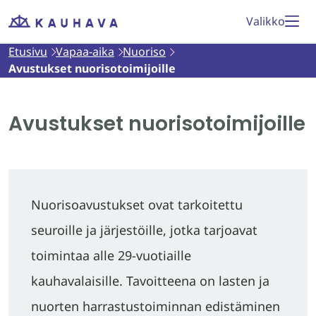
Siirry
Valikko
Etusivu
sisältöön
Etusivu
Vapaa-aika
Nuoriso
Avustukset nuorisotoimijoille
Avustukset nuorisotoimijoille
Nuorisoavustukset ovat tarkoitettu
seuroille ja järjestöille, jotka tarjoavat
toimintaa alle 29-vuotiaille
kauhavalaisille. Tavoitteena on lasten ja
nuorten harrastustoiminnan edistäminen