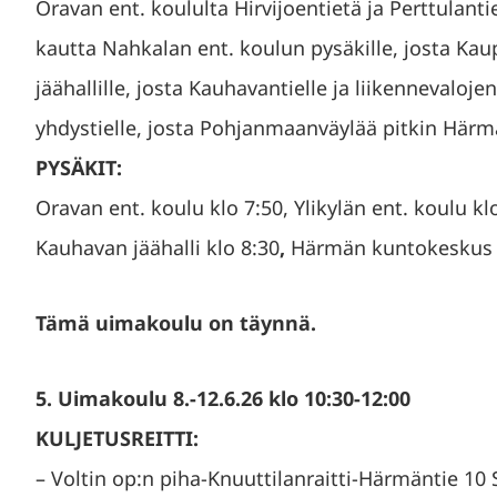
Oravan ent. koululta Hirvijoentietä ja Perttulantie
kautta Nahkalan ent. koulun pysäkille, josta Kau
jäähallille, josta Kauhavantielle ja liikennevaloje
yhdystielle, josta Pohjanmaanväylää pitkin Här
PYSÄKIT:
Oravan ent. koulu klo 7:50, Ylikylän ent. koulu kl
Kauhavan jäähalli klo 8:30
,
Härmän kuntokeskus k
Tämä uimakoulu on täynnä.
5. Uimakoulu 8.-12.6.26 klo 10:30-12:00
KULJETUSREITTI:
– Voltin op:n piha-Knuuttilanraitti-Härmäntie 10