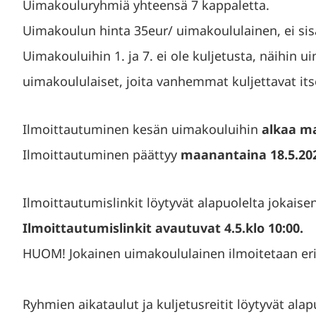
Uimakouluryhmiä yhteensä 7 kappaletta.
Uimakoulun hinta 35eur/ uimakoululainen, ei sis
Uimakouluihin 1. ja 7. ei ole kuljetusta, näihin 
uimakoululaiset, joita vanhemmat kuljettavat its
Ilmoittautuminen kesän uimakouluihin
alkaa ma
Ilmoittautuminen päättyy
maanantaina 18.5.202
Ilmoittautumislinkit löytyvät alapuolelta jokais
Ilmoittautumislinkit avautuvat 4.5.klo 10:00.
HUOM! Jokainen uimakoululainen ilmoitetaan er
Ryhmien aikataulut ja kuljetusreitit löytyvät alap