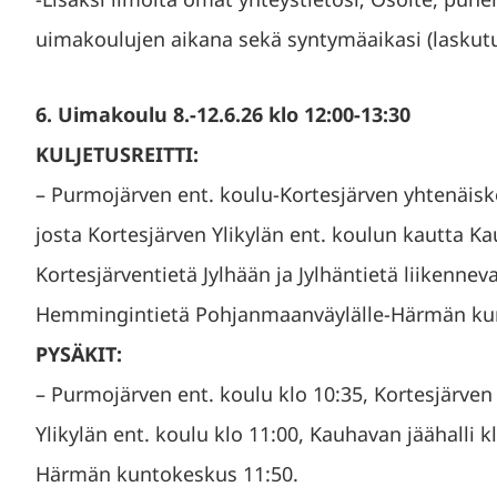
uimakoulujen aikana sekä syntymäaikasi (laskutu
6. Uimakoulu 8.-12.6.26 klo 12:00-13:30
KULJETUSREITTI:
– Purmojärven ent. koulu-Kortesjärven yhtenäisk
josta Kortesjärven Ylikylän ent. koulun kautta K
Kortesjärventietä Jylhään ja Jylhäntietä liikenne
Hemmingintietä Pohjanmaanväylälle-Härmän ku
PYSÄKIT:
– Purmojärven ent. koulu klo 10:35, Kortesjärven
Ylikylän ent. koulu klo 11:00, Kauhavan jäähalli 
Härmän kuntokeskus 11:50.