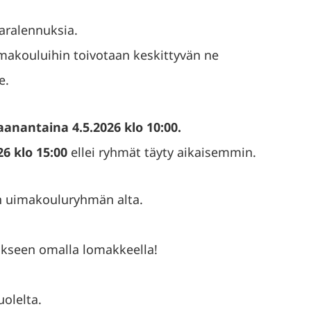
aralennuksia.
uimakouluihin toivotaan keskittyvän ne
e.
anantaina 4.5.2026 klo 10:00.
6 klo 15:00
ellei ryhmät täyty aikaisemmin.
en uimakouluryhmän alta.
ikseen omalla lomakkeella!
uolelta.