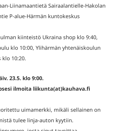
aan-Liinamaantietä Sairaalantielle-Hakolan
antie P-alue-Härmän kuntokeskus
kulman kiinteistö Ukraina shop klo 9:40,
ulu klo 10:00, Ylihärmän yhtenäiskoulun
 klo 10:20.
. 23.5. klo 9:00.
sesi ilmoita liikunta(at)kauhava.fi
oritettu uimamerkki, mikäli sellainen on
mistä tulee linja-auton kyytiin.
linnumero, josta sinut tavoittaa