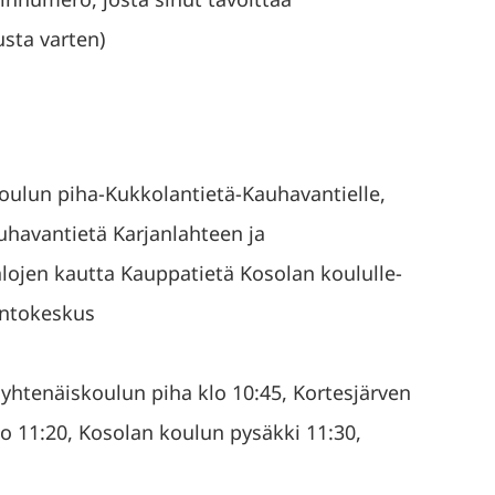
sta varten)
oulun piha-Kukkolantietä-Kauhavantielle,
auhavantietä Karjanlahteen ja
valojen kautta Kauppatietä Kosolan koululle-
ntokeskus
 yhtenäiskoulun piha klo 10:45, Kortesjärven
klo 11:20, Kosolan koulun pysäkki 11:30,