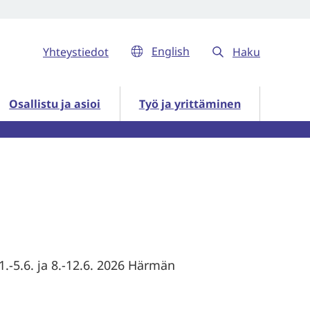
English
Yhteystiedot
Haku
ut
Osallistu ja asioi alasivut
Työ ja yrittäminen alasivut
Osallistu ja asioi
Työ ja yrittäminen
.-5.6. ja 8.-12.6. 2026 Härmän