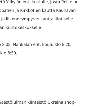
tä Ylikylän ent. koululle, josta Pelkolan
ppatien ja Kirkkotien kautta Kauhavan
n ja liikenneympyrän kautta läntiselle
män kuntokeskukselle
o 8:05, Nahkalan ent. koulu klo 8:20,
lo 8:50.
 Säästölulman kiinteistö Ukraina shop-