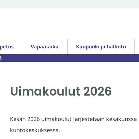
petus alasivut
Vapaa-aika alasivut
Kaupunki ja hallinto alasiv
opetus
Vapaa-aika
Kaupunki ja hallinto
6
Uimakoulut 2026
Kesän 2026 uimakoulut järjestetään kesäkuussa 1
kuntokeskuksessa.