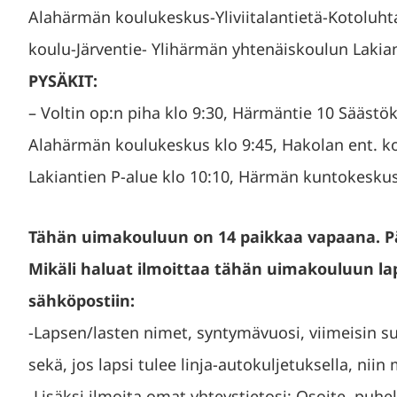
Alahärmän koulukeskus-Yliviitalantietä-Kotoluht
koulu-Järventie- Ylihärmän yhtenäiskoulun Laki
PYSÄKIT:
– Voltin op:n piha klo 9:30, Härmäntie 10 Säästö
Alahärmän koulukeskus klo 9:45, Hakolan ent. ko
Lakiantien P-alue klo 10:10, Härmän kuntokeskus
Tähän uimakouluun on 14 paikkaa vapaana. Päiv
Mikäli haluat ilmoittaa tähän uimakouluun lap
sähköpostiin:
-Lapsen/lasten nimet, syntymävuosi, viimeisin su
sekä, jos lapsi tulee linja-autokuljetuksella, niin 
-Lisäksi ilmoita omat yhteystietosi; Osoite, puhe