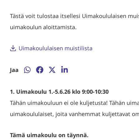
Tästä voit tulostaa itsellesi Uimakoululaisen mu
uimakoulun aloittamista.
Uimakoululaisen muistilista
Jaa
Jaa
Jaa
Jaa
Jaa
WhatsAppissa
Facebookissa
Twitterissä
LinkedInissä
1. Uimakoulu 1.-5.6.26 klo 9:00-10:30
Tähän uimakouluun ei ole kuljetusta! Tähän uima
uimakoululaiset, joita vanhemmat kuljettavat om
Tämä uimakoulu on täynnä.