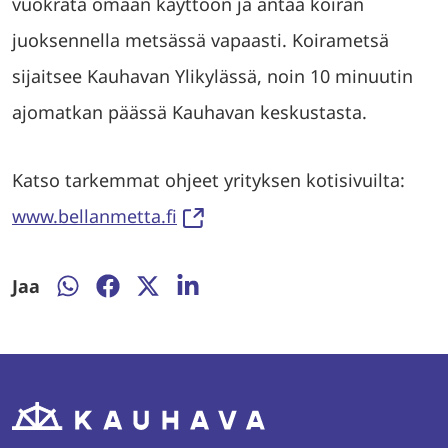
vuokrata omaan käyttöön ja antaa koiran
juoksennella metsässä vapaasti. Koirametsä
sijaitsee Kauhavan Ylikylässä, noin 10 minuutin
ajomatkan päässä Kauhavan keskustasta.
Katso tarkemmat ohjeet yrityksen kotisivuilta:
www.bellanmetta.fi
Jaa
Jaa
Jaa
Jaa
Jaa
WhatsAppissa
Facebookissa
Twitterissä
LinkedInissä