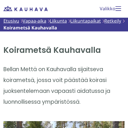
Siirry
Valikko
Etusivu
sisältöön
Etusivu
Vapaa-aika
Liikunta
Liikuntapaikat
Retkeily
Koirametsä Kauhavalla
Koirametsä Kauhavalla
Bellan Mettä on Kauhavalla sijaitseva
koirametsä, jossa voit päästää koirasi
juoksentelemaan vapaasti aidatussa ja
luonnollisessa ympäristössä.