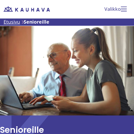
Siirry
Valikko
Etusivu
sisältöön
Etusivu
Senioreille
Senioreille