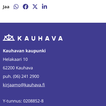
Jaa
Jaa
Jaa
Jaa
Jaa
WhatsAppissa
Facebookissa
Twitterissä
LinkedInissä
Kauhavan kaupunki
Helakaari 10
62200 Kauhava
puh. (06) 241 2900
kirjaamo@kauhava.fi
Y-tunnus: 0208852-8