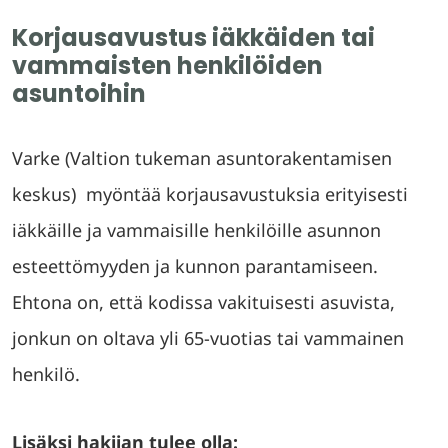
Korjausavustus iäkkäiden tai
vammaisten henkilöiden
asuntoihin
Varke (Valtion tukeman asuntorakentamisen
keskus) myöntää korjausavustuksia erityisesti
iäkkäille ja vammaisille henkilöille asunnon
esteettömyyden ja kunnon parantamiseen.
Ehtona on, että kodissa vakituisesti asuvista,
jonkun on oltava yli 65-vuotias tai vammainen
henkilö.
Lisäksi hakijan tulee olla: