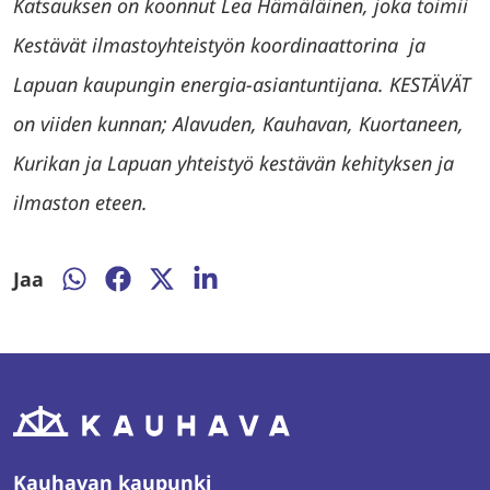
Katsauksen on koonnut Lea Hämäläinen, joka toimii
Kestävät ilmastoyhteistyön koordinaattorina ja
Lapuan kaupungin energia-asiantuntijana. KESTÄVÄT
on viiden kunnan; Alavuden, Kauhavan, Kuortaneen,
Kurikan ja Lapuan yhteistyö kestävän kehityksen ja
ilmaston eteen.
Jaa
Jaa
Jaa
Jaa
Jaa
WhatsAppissa
Facebookissa
Twitterissä
LinkedInissä
Kauhavan kaupunki