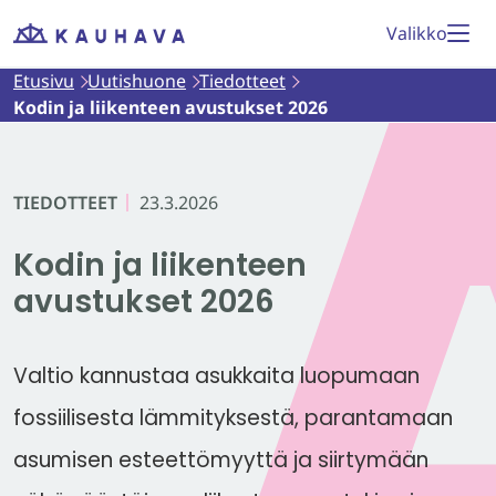
Siirry
Valikko
Etusivu
sisältöön
Etusivu
Uutishuone
Tiedotteet
Kodin ja liikenteen avustukset 2026
TIEDOTTEET
23.3.2026
Kodin ja liikenteen
avustukset 2026
Valtio kannustaa asukkaita luopumaan
fossiilisesta lämmityksestä, parantamaan
asumisen esteettömyyttä ja siirtymään