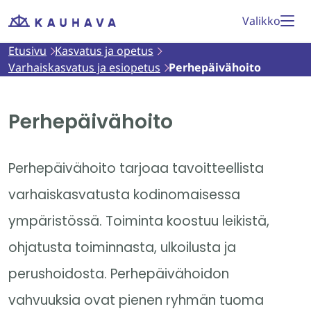
Siirry
Valikko
Etusivu
sisältöön
Etusivu
Kasvatus ja opetus
Varhaiskasvatus ja esiopetus
Perhepäivähoito
Perhepäivähoito
Perhepäivähoito tarjoaa tavoitteellista
varhaiskasvatusta kodinomaisessa
ympäristössä. Toiminta koostuu leikistä,
ohjatusta toiminnasta, ulkoilusta ja
perushoidosta. Perhepäivähoidon
vahvuuksia ovat pienen ryhmän tuoma