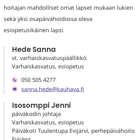
hoitajan mahdolliset omat lapset mukaan lukien
sekä yksi osapäivähoidossa oleva
esiopetusikäinen lapsi.
Hede Sanna
vt. varhaiskasvatuspäällikkö
Varhaiskasvatus, esiopetus
050 505 4277
sanna.hede@kauhava.fi
Isosomppi Jenni
päiväkodin johtaja
Varhaiskasvatus, esiopetus
Päiväkoti Tuulentupa Evijärvi, perhepäivähoito
Evijärvi