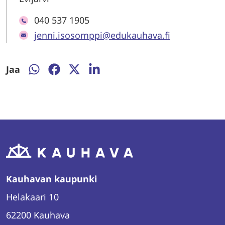
040 537 1905
jenni.isosomppi@edukauhava.fi
Jaa
Jaa
Jaa
Jaa
Jaa
WhatsAppissa
Facebookissa
Twitterissä
LinkedInissä
Kauhavan kaupunki
Helakaari 10
62200 Kauhava