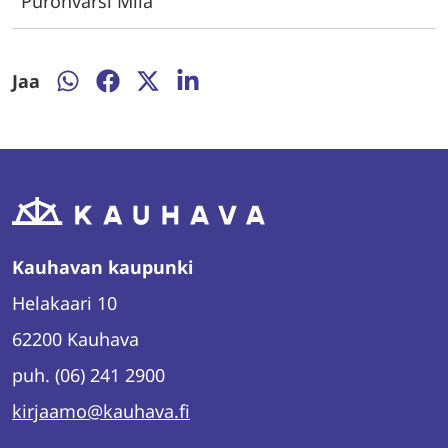
Puronvarsi Miia
Jaa
Jaa
Jaa
Jaa
Jaa
WhatsAppissa
Facebookissa
Twitterissä
LinkedInissä
Kauhavan kaupunki
Helakaari 10
62200 Kauhava
puh. (06) 241 2900
kirjaamo@kauhava.fi