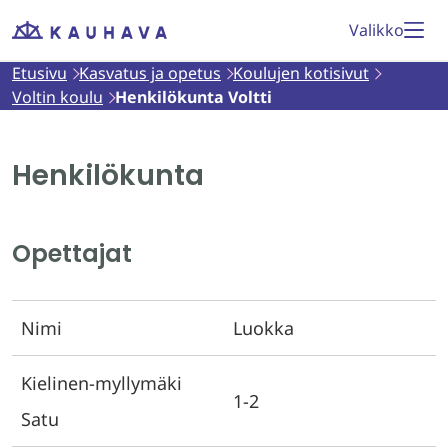
Siirry
Valikko
Etusivu
sisältöön
Etusivu
Kasvatus ja opetus
Koulujen kotisivut
Voltin koulu
Henkilökunta Voltti
Henkilökunta
Opettajat
Nimi
Luokka
Kielinen-myllymäki
1-2
Satu