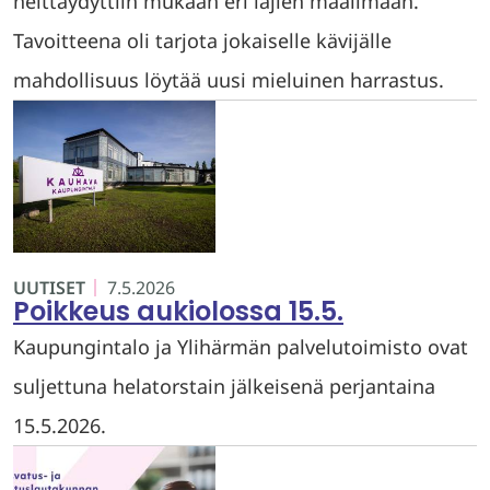
heittäydyttiin mukaan eri lajien maailmaan.
Tavoitteena oli tarjota jokaiselle kävijälle
mahdollisuus löytää uusi mieluinen harrastus.
UUTISET
7.5.2026
Poikkeus aukiolossa 15.5.
Kaupungintalo ja Ylihärmän palvelutoimisto ovat
suljettuna helatorstain jälkeisenä perjantaina
15.5.2026.