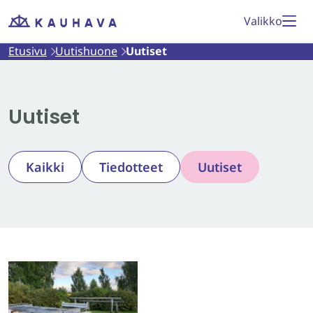
Siirry
Valikko
Etusivu
sisältöön
Etusivu
Uutishuone
Uutiset
Uutiset
Kaikki
Tiedotteet
Uutiset