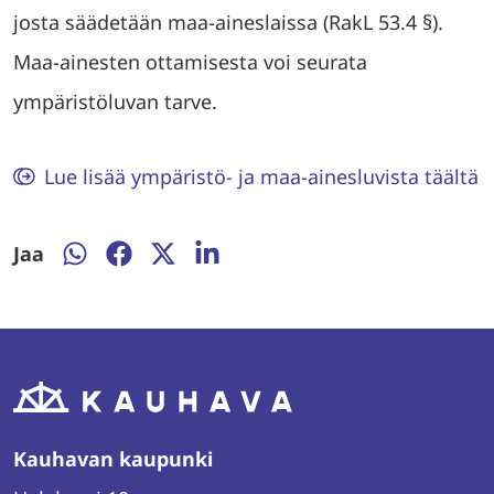
josta säädetään maa-aineslaissa (RakL 53.4 §).
Maa-ainesten ottamisesta voi seurata
ympäristöluvan tarve.
Lue lisää ympäristö- ja maa-ainesluvista täältä
Jaa
Jaa
Jaa
Jaa
Jaa
WhatsAppissa
Facebookissa
Twitterissä
LinkedInissä
Kauhavan kaupunki