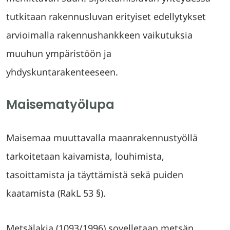
tutkitaan rakennusluvan erityiset edellytykset
arvioimalla rakennushankkeen vaikutuksia
muuhun ympäristöön ja
yhdyskuntarakenteeseen.
Maisematyölupa
Maisemaa muuttavalla maanrakennustyöllä
tarkoitetaan kaivamista, louhimista,
tasoittamista ja täyttämistä sekä puiden
kaatamista (RakL 53 §).
Metsälakia (1093/1996) sovelletaan metsän