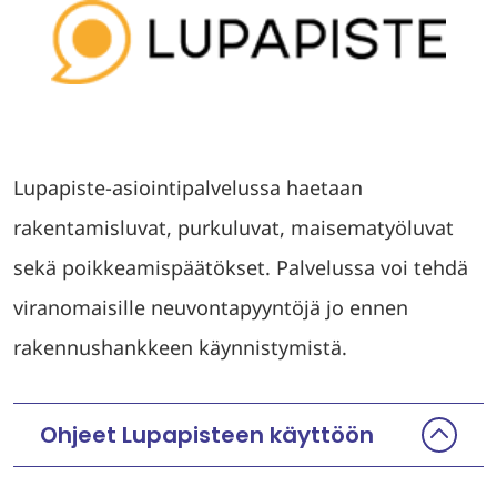
(
s
i
Lupapiste-asiointipalvelussa haetaan
i
rakentamisluvat, purkuluvat, maisematyöluvat
r
sekä poikkeamispäätökset. Palvelussa voi tehdä
r
viranomaisille neuvontapyyntöjä jo ennen
y
rakennushankkeen käynnistymistä.
t
t
Ohjeet Lupapisteen käyttöön
o