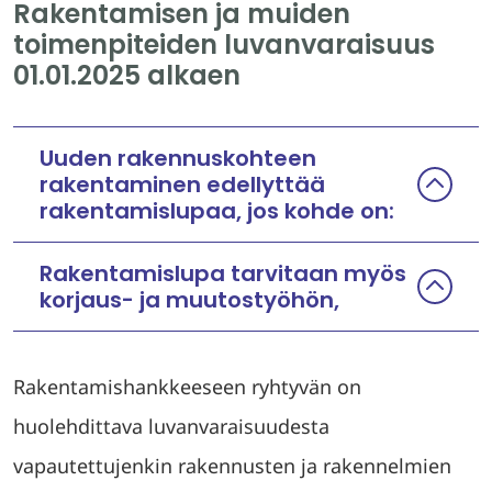
Rakentamisen ja muiden
n
toimenpiteiden luvanvaraisuus
)
01.01.2025 alkaen
Uuden rakennuskohteen
rakentaminen edellyttää
rakentamislupaa, jos kohde on:
Rakentamislupa tarvitaan myös
korjaus- ja muutostyöhön,
Rakentamishankkeeseen ryhtyvän on
huolehdittava luvanvaraisuudesta
vapautettujenkin rakennusten ja rakennelmien