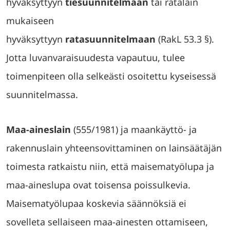
hyväksyttyyn
tiesuunnitelmaan
tai ratalain
mukaiseen
hyväksyttyyn
ratasuunnitelmaan
(RakL 53.3 §).
Jotta luvanvaraisuudesta vapautuu, tulee
toimenpiteen olla selkeästi osoitettu kyseisessä
suunnitelmassa.
Maa-aineslain
(555/1981) ja maankäyttö- ja
rakennuslain yhteensovittaminen on lainsäätäjän
toimesta ratkaistu niin, että maisematyölupa ja
maa-aineslupa ovat toisensa poissulkevia.
Maisematyölupaa koskevia säännöksiä ei
sovelleta sellaiseen maa-ainesten ottamiseen,