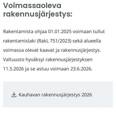
i
Voimassaoleva
s
rakennusjärjestys:
e
e
Rakentamista ohjaa 01.01.2025 voimaan tullut
n
rakentamislaki (RakL 751/2023) sekä alueella
p
voimassa olevat kaavat ja rakennusjärjestys.
a
Valtuusto hyväksyi rakennusjärjestyksen
l
11.5.2026 ja se astuu voimaan 23.6.2026.
v
e
Kauhavan rakennusjärjestys 2026
l
u
u