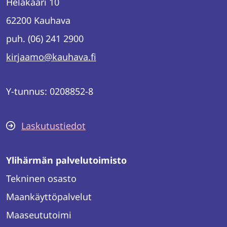
Helakaari 10
62200 Kauhava
puh. (06) 241 2900
kirjaamo@kauhava.fi
Y-tunnus: 0208852-8
Laskutustiedot
Ylihärmän palvelutoimisto
Tekninen osasto
Maankäyttöpalvelut
Maaseututoimi