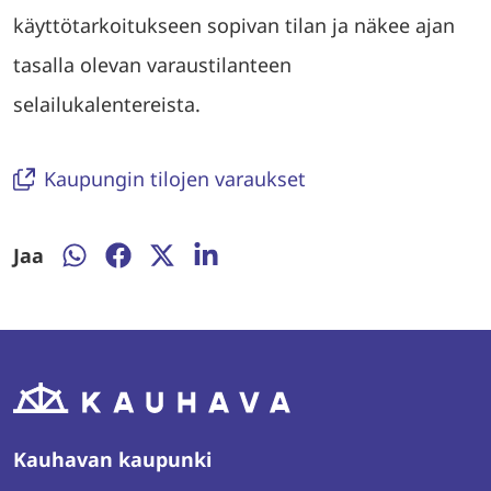
käyttötarkoitukseen sopivan tilan ja näkee ajan
tasalla olevan varaustilanteen
selailukalentereista.
Kaupungin tilojen varaukset
Jaa
Jaa
Jaa
Jaa
Jaa
WhatsAppissa
Facebookissa
Twitterissä
LinkedInissä
Kauhavan kaupunki