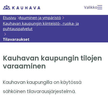
Siirry
Valikko
Etusivu
sisältöön
Etusivu
Asuminen ja ympäristö
Kauhavan kaupungin kiinteistö-, ruoka- ja
puhtauspalvelut
Tilavaraukset
Kauhavan kaupungin tilojen
varaaminen
Kauhavan kaupungilla on käytössä
sähköinen tilavarausjärjestelmä.