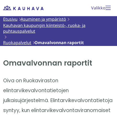
Siirry
Valikko
Etusivu
sisältöön
Etusivu
Asuminen ja ympäristö
Kauhavan kaupungin kiinteistö-, ruoka- ja
puhtauspalvelut
Ruokapalvelut
Omavalvonnan raportit
Omavalvonnan raportit
Oiva on Ruokaviraston
elintarvikevalvontatietojen
julkaisujärjestelmä. Elintarvikevalvontatietoja
syntyy, kun elintarvikevalvontaviranomaiset