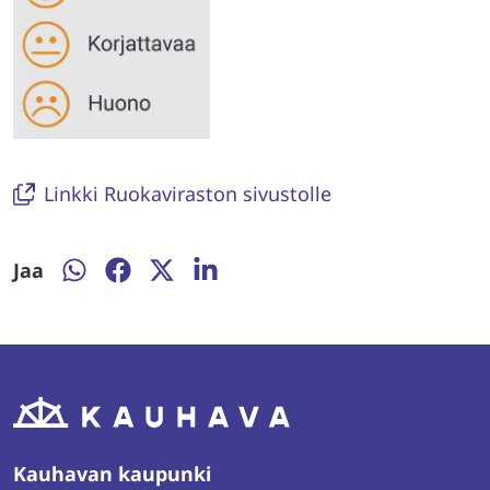
Linkki Ruokaviraston sivustolle
Jaa
Jaa
Jaa
Jaa
Jaa
WhatsAppissa
Facebookissa
Twitterissä
LinkedInissä
Kauhavan kaupunki