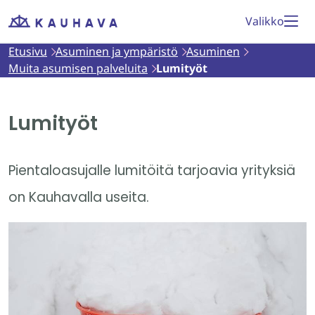
Siirry
Valikko
Etusivu
sisältöön
Etusivu
Asuminen ja ympäristö
Asuminen
Muita asumisen palveluita
Lumityöt
Lumityöt
Pientaloasujalle lumitöitä tarjoavia yrityksiä
on Kauhavalla useita.