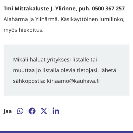
Tmi Mittakaluste J. Ylirinne, puh. 0500 367 257
Alahärmä ja Ylihärmä. Käsikäyttöinen lumilinko,
myös hiekoitus.
Mikäli haluat yrityksesi listalle tai
muuttaa jo listalla olevia tietojasi, lähetä
sähköpostia: kirjaamo@kauhava.fi
Jaa
Jaa
Jaa
Jaa
Jaa
WhatsAppissa
Facebookissa
Twitterissä
LinkedInissä