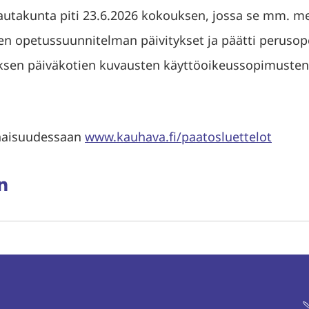
autakunta piti 23.6.2026 kokouksen, jossa se mm. me
sen opetussuunnitelman päivitykset ja päätti peruso
ksen päiväkotien kuvausten käyttöoikeussopimusten 
naisuudessaan
www.kauhava.fi/paatosluettelot
aa
ssa
rissä
inkedInissä