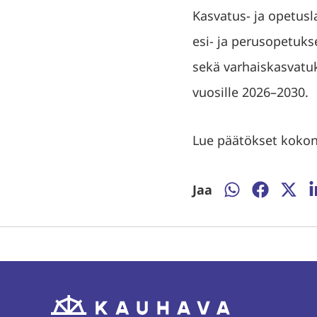
Kasvatus- ja opetusl
esi- ja perusopetuk
sekä varhaiskasvatu
vuosille 2026–2030.
Lue päätökset koko
Jaa
Jaa
Jaa
Jaa
J
WhatsAppissa
Facebooki
Twitte
L