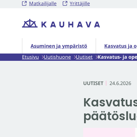
Matkailijalle
Yrittäjille
Siirry
sisältöön
Etusivu
Asuminen ja ympäristö alasivut
Kasvatus ja o
Asuminen ja ympäristö
Kasvatus ja 
Etusivu
Uutishuone
Uutiset
Kasvatus- ja op
UUTISET
24.6.2026
Kasvatus
päätöslu