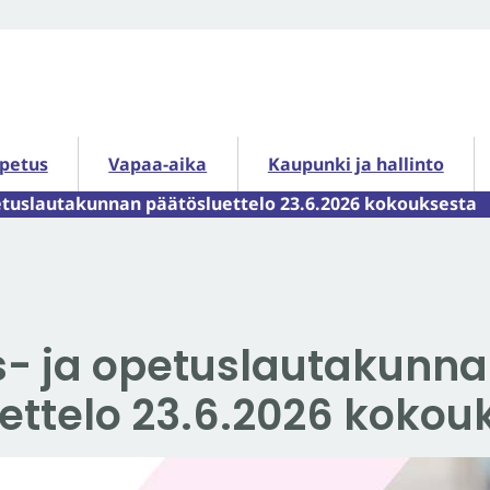
petus alasivut
Vapaa-aika alasivut
Kaupunki ja hallinto alasiv
opetus
Vapaa-aika
Kaupunki ja hallinto
etuslautakunnan päätösluettelo 23.6.2026 kokouksesta
- ja opetuslautakunn
ettelo 23.6.2026 kokou