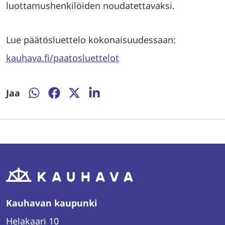
luottamushenkilöiden noudatettavaksi.
Lue päätösluettelo kokonaisuudessaan:
kauhava.fi/paatosluettelot
Jaa
Jaa
Jaa
Jaa
Jaa
WhatsAppissa
Facebookissa
Twitterissä
LinkedInissä
Kauhavan kaupunki
Helakaari 10