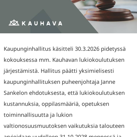
Kaupunginhallitus käsitteli 30.3.2026 pidetyssä
kokouksessa mm. Kauhavan lukiokoulutuksen
järjestämistä. Hallitus päätti yksimielisesti
kaupunginhallituksen puheenjohtaja Janne
Sankelon ehdotuksesta, että lukiokoulutuksen
kustannuksia, oppilasmääriä, opetuksen
toiminnallisuutta ja lukion
valtionosuusmuutoksen vaikutuksia talouteen
arvioidaan uudelleen 31.10.2028 mennessä ja