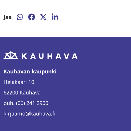
Jaa
Jaa
Jaa
Jaa
Jaa
WhatsAppissa
Facebookissa
Twitterissä
LinkedInissä
Kauhavan kaupunki
Helakaari 10
62200 Kauhava
puh. (06) 241 2900
kirjaamo@kauhava.fi