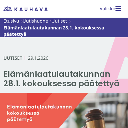
Siirry
Valikko
Etusivu
sisältöön
Etusivu
Uutishuone
Uutiset
Elämänlaatulautakunnan 28.1. kokouksessa
päätettyä
UUTISET
29.1.2026
Elämänlaatulautakunnan
28.1. kokouksessa päätettyä