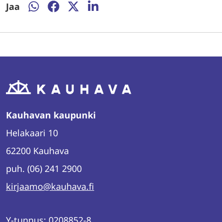
Jaa
Jaa
Jaa
Jaa
Jaa
WhatsAppissa
Facebookissa
Twitterissä
LinkedInissä
Kauhavan kaupunki
Helakaari 10
62200 Kauhava
puh. (06) 241 2900
kirjaamo@kauhava.fi
Y-tunnus: 0208852-8