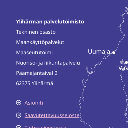
Ylihärmän palvelutoimisto
Tekninen osasto
Maankäyttöpalvelut
Maaseututoimi
Nuoriso- ja liikuntapalvelu
Päämajantaival 2
62375 Ylihärmä
Asiointi
Saavutettavuusseloste
Tietoa sivustosta