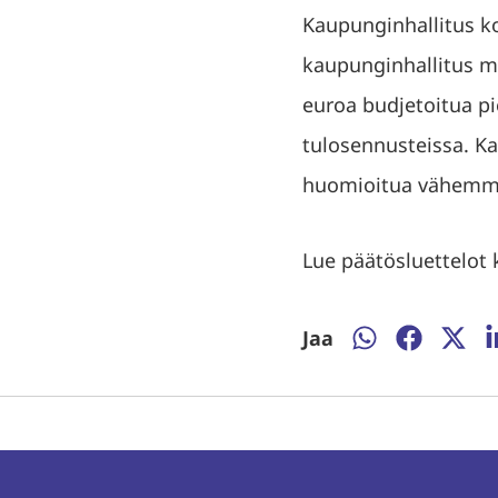
Kaupunginhallitus 
kaupunginhallitus mm
euroa budjetoitua p
tulosennusteissa. K
huomioitua vähemmän
Lue päätösluettelot
Jaa
Jaa
Jaa
Jaa
J
WhatsAppissa
Facebooki
Twitte
L