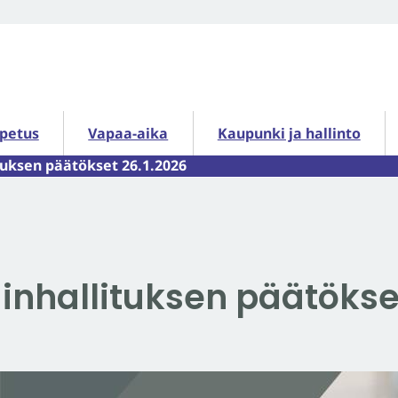
petus alasivut
Vapaa-aika alasivut
Kaupunki ja hallinto alasiv
opetus
Vapaa-aika
Kaupunki ja hallinto
uksen päätökset 26.1.2026
nhallituksen päätökse