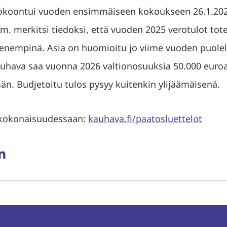
kokoontui vuoden ensimmäiseen kokoukseen 26.1.20
. merkitsi tiedoksi, että vuoden 2025 verotulot tot
ienempinä. Asia on huomioitu jo viime vuoden puolel
auhava saa vuonna 2026 valtionosuuksia 50.000 euroa
. Budjetoitu tulos pysyy kuitenkin ylijäämäisenä.
 kokonaisuudessaan:
kauhava.fi/paatosluettelot
aa
ssa
rissä
inkedInissä