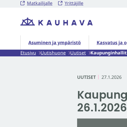
Matkailijalle
Yrittäjille
Siirry
sisältöön
Etusivu
Asuminen ja ympäristö alasivut
Kasvatus ja o
Asuminen ja ympäristö
Kasvatus ja 
Etusivu
Uutishuone
Uutiset
Kaupunginhallit
UUTISET
27.1.2026
Kaupungi
26.1.2026