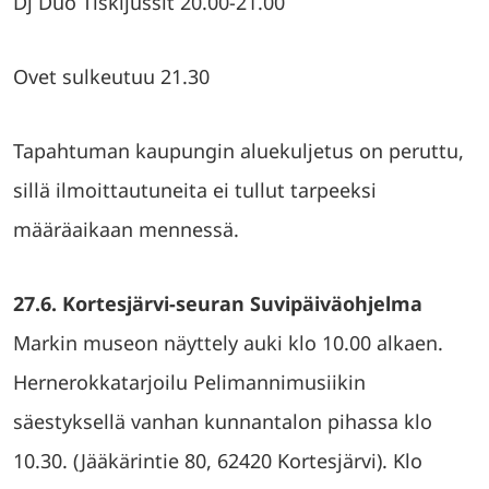
Dj Duo Tiskijussit 20.00-21.00
Ovet sulkeutuu 21.30
Tapahtuman kaupungin aluekuljetus on peruttu,
sillä ilmoittautuneita ei tullut tarpeeksi
määräaikaan mennessä.
27.6. Kortesjärvi-seuran Suvipäiväohjelma
Markin museon näyttely auki klo 10.00 alkaen.
Hernerokkatarjoilu Pelimannimusiikin
säestyksellä vanhan kunnantalon pihassa klo
10.30. (Jääkärintie 80, 62420 Kortesjärvi). Klo