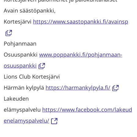
Avain säästöpankki,
Kortesjärvi
https://www.saastopankki.fi/avainsp
Pohjanmaan
Osuuspankki
www.poppankki.fi/pohjanmaan-
osuuspankki
Lions Club Kortesjärvi
Härmän kylpylä
https://harmankylpyla.fi/
Lakeuden
elämyspalvelu
https://www.facebook.com/lakeud
enelamyspalvelu/