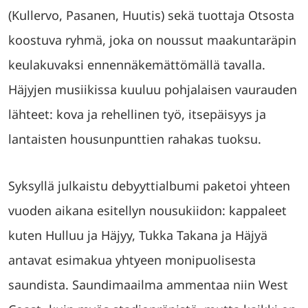
(Kullervo, Pasanen, Huutis) sekä tuottaja Otsosta
koostuva ryhmä, joka on noussut maakuntaräpin
keulakuvaksi ennennäkemättömällä tavalla.
Häjyjen musiikissa kuuluu pohjalaisen vaurauden
lähteet: kova ja rehellinen työ, itsepäisyys ja
lantaisten housunpunttien rahakas tuoksu.
Syksyllä julkaistu debyyttialbumi paketoi yhteen
vuoden aikana esitellyn nousukiidon: kappaleet
kuten Hulluu ja Häjyy, Tukka Takana ja Häjyä
antavat esimakua yhtyeen monipuolisesta
saundista. Saundimaailma ammentaa niin West