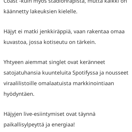
Coast -kuin myös stadionräpistä, mutta kaikki on
käännetty lakeuksien kielelle.
Häjyt ei matki jenkkiräppiä, vaan rakentaa omaa
kuvastoa, jossa kotiseutu on tärkein.
Yhtyeen aiemmat singlet ovat keränneet
satojatuhansia kuunteluita Spotifyssa ja nousseet
viraalilistoille omalaatuista markkinointiaan
hyödyntäen.
Häjyjen live-esiintymiset ovat täynnä
paikallisylpeyttä ja energiaa!