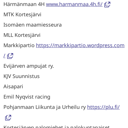
Härmänmaan 4H
www.harmanmaa.4h.fi/
MTK Kortesjärvi
Isomäen maamiesseura
MLL Kortesjärvi
Markkipartio
https://markkipartio.wordpress.com
/
Evijärven ampujat ry.
KJV Suunnistus
Aisapari
Emil Nyqvist racing
Pohjanmaan Liikunta ja Urheilu ry
https://plu.fi/
Kortesjärven palomiehet ja palokuntanaiset