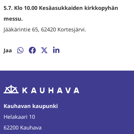
5.7. Klo 10.00 Kesäasukkaiden kirkkopyhän
messu.
Jääkärintie 65, 62420 Kortesjärvi.
Jaa
Jaa
Jaa
Jaa
Jaa
WhatsAppissa
Facebookissa
Twitterissä
LinkedInissä
Kauhavan kaupunki
Helakaari 10
62200 Kauhava