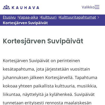
Siirry
Valikko
Etusivu
sisältöön
Etusivu
Vapaa-aika
Kulttuuri
Kulttuuritapahtumat
Kortesjärven Suvipäivät
Kortesjärven Suvipäivät
Kortesjärven Suvipäivät on perinteinen
kesätapahtuma, jota järjestetään vuosittain
juhannuksen jälkeen Kortesjärvellä. Tapahtuma
kokoaa yhteen paikallista kulttuuria, musiikkia,
liikuntaa, näyttelyitä ja kylähenkeä. Suvipäivät
tunnetaan erityisesti rennosta maalaiskesän