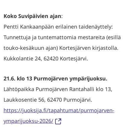
Koko Suvipäivien ajan
:
Pentti Kankaanpään erilainen taidenäyttely:
Tunnettuja ja tuntemattomia mestareita (esillä
touko-kesäkuun ajan) Kortesjärven kirjastolla.
Kukkolantie 24, 62420 Kortesjärvi.
21.6.
klo 13
Purmojärven ympärijuoksu.
Lähtöpaikka Purmojärven Rantahalli klo 13,
Laukkosentie 56, 62470 Purmojärvi.
https://juoksija.fi/tapahtumat/purmojarven-
ymparijuoksu-2026/