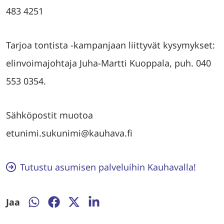
483 4251
Tarjoa tontista -kampanjaan liittyvät kysymykset:
elinvoimajohtaja Juha-Martti Kuoppala, puh. 040
553 0354.
Sähköpostit muotoa
etunimi.sukunimi@kauhava.fi
Tutustu asumisen palveluihin Kauhavalla!
Jaa
Jaa
Jaa
Jaa
Jaa
WhatsAppissa
Facebookissa
Twitterissä
LinkedInissä