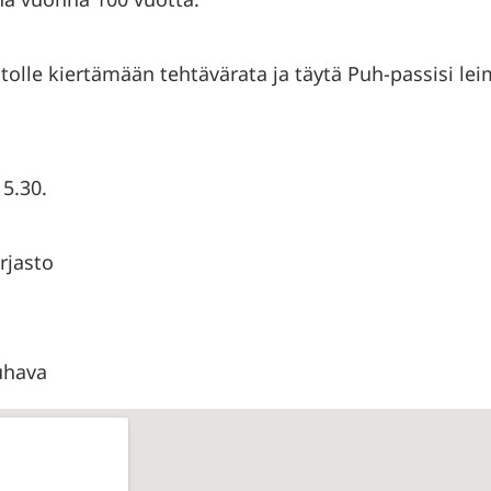
stolle kiertämään tehtävärata ja täytä Puh-passisi lei
15.30.
rjasto
uhava