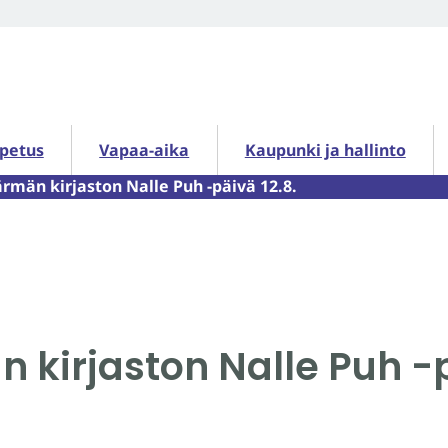
petus alasivut
Vapaa-aika alasivut
Kaupunki ja hallinto alasiv
opetus
Vapaa-aika
Kaupunki ja hallinto
ärmän kirjaston Nalle Puh -päivä 12.8.
n kirjaston Nalle Puh -