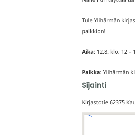
Tule Ylihärmän kirja
palkkion!
Aika
: 12.8. klo. 12 – 
Paikka
: Ylihärmän ki
Sijainti
Kirjastotie 62375 Ka