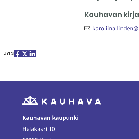
Kauhavan kirja
karoliina.linden@
Jaa
Jaa
Jaa
Jaa
palvelussa
palvelussa
palvelussa
"Facebook"
"X"
"LinkedIn"
Kauhavan kaupunki
Helakaari 10