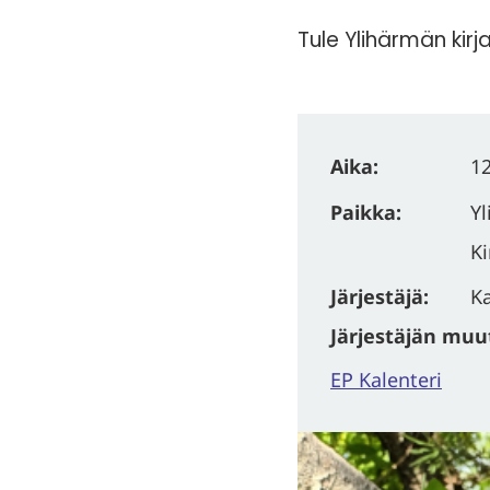
Tule Ylihärmän kir
Aika:
12
Paikka:
Yl
Ki
Järjestäjä:
Ka
Järjestäjän muut 
EP Kalenteri