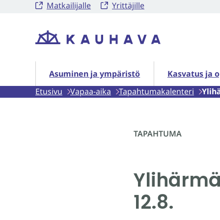
Matkailijalle
Yrittäjille
Siirry
sisältöön
Etusivu
Asuminen ja ympäristö alasivut
Kasvatus ja o
Asuminen ja ympäristö
Kasvatus ja 
Etusivu
Vapaa-aika
Tapahtumakalenteri
Ylih
TAPAHTUMA
Ylihärmä
12.8.