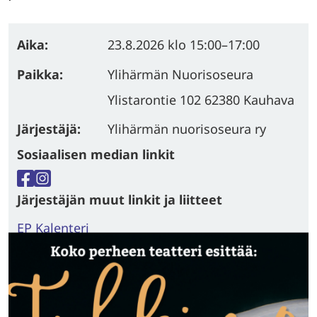
Aika:
23.8.2026
klo 15:00
–
17:00
Paikka:
Ylihärmän Nuorisoseura
Ylistarontie 102 62380 Kauhava
Järjestäjä:
Ylihärmän nuorisoseura ry
Sosiaalisen median linkit
Facebook
Instagram
Järjestäjän muut linkit ja liitteet
EP Kalenteri