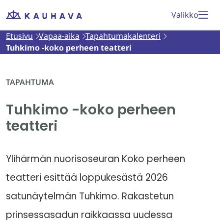
Siirry
Valikko
Etusivu
sisältöön
Etusivu
Vapaa-aika
Tapahtumakalenteri
Tuhkimo -koko perheen teatteri
TAPAHTUMA
Tuhkimo -koko perheen
teatteri
Ylihärmän nuorisoseuran Koko perheen
teatteri esittää loppukesästä 2026
satunäytelmän Tuhkimo. Rakastetun
prinsessasadun raikkaassa uudessa