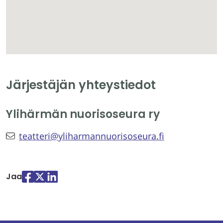
Järjestäjän yhteystiedot
Ylihärmän nuorisoseura ry
teatteri@yliharmannuorisoseura.fi
Jaa
Jaa
Jaa
Jaa
palvelussa
palvelussa
palvelussa
"Facebook"
"X"
"LinkedIn"