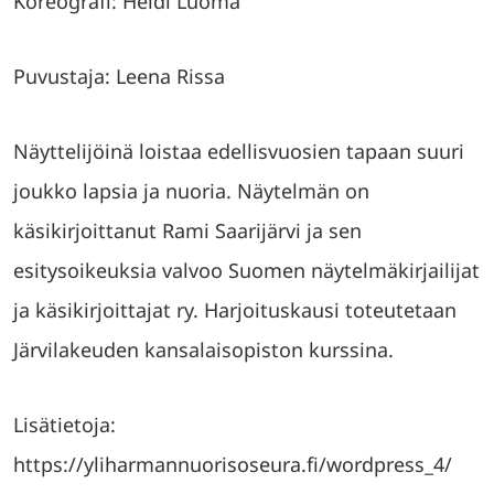
Koreografi: Heidi Luoma
Puvustaja: Leena Rissa
Näyttelijöinä loistaa edellisvuosien tapaan suuri
joukko lapsia ja nuoria. Näytelmän on
käsikirjoittanut Rami Saarijärvi ja sen
esitysoikeuksia valvoo Suomen näytelmäkirjailijat
ja käsikirjoittajat ry. Harjoituskausi toteutetaan
Järvilakeuden kansalaisopiston kurssina.
Lisätietoja:
https://yliharmannuorisoseura.fi/wordpress_4/