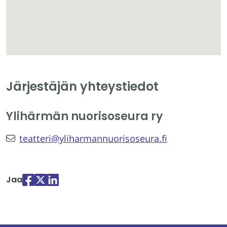
Järjestäjän yhteystiedot
Ylihärmän nuorisoseura ry
teatteri@yliharmannuorisoseura.fi
Jaa
Jaa
Jaa
Jaa
palvelussa
palvelussa
palvelussa
"Facebook"
"X"
"LinkedIn"