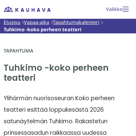
Siirry
Valikko
Etusivu
sisältöön
Etusivu
Vapaa-aika
Tapahtumakalenteri
Tuhkimo -koko perheen teatteri
TAPAHTUMA
Tuhkimo -koko perheen
teatteri
Ylihärmän nuorisoseuran Koko perheen
teatteri esittää loppukesästä 2026
satunäytelmän Tuhkimo. Rakastetun
prinsessasadun raikkaassa uudessa