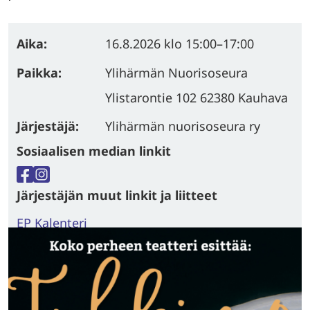
Aika:
16.8.2026
klo 15:00
–
17:00
Paikka:
Ylihärmän Nuorisoseura
Ylistarontie 102 62380 Kauhava
Järjestäjä:
Ylihärmän nuorisoseura ry
Sosiaalisen median linkit
Facebook
Instagram
Järjestäjän muut linkit ja liitteet
EP Kalenteri