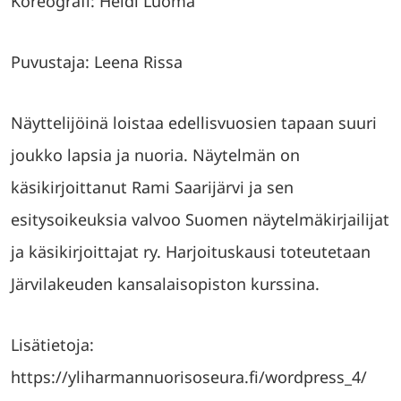
Koreografi: Heidi Luoma
Puvustaja: Leena Rissa
Näyttelijöinä loistaa edellisvuosien tapaan suuri
joukko lapsia ja nuoria. Näytelmän on
käsikirjoittanut Rami Saarijärvi ja sen
esitysoikeuksia valvoo Suomen näytelmäkirjailijat
ja käsikirjoittajat ry. Harjoituskausi toteutetaan
Järvilakeuden kansalaisopiston kurssina.
Lisätietoja:
https://yliharmannuorisoseura.fi/wordpress_4/